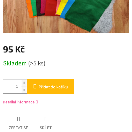
95 Kč
Měrná
Skladem
(>5 ks)
cena:
Přidat do košíku
Detailní informace
ZEPTAT SE
SDÍLET