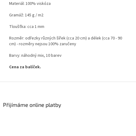
Materiál: 100% viskóza
Gramáž: 145 g / m2
Tloušťka: cca 1 mm
Rozměr: odřezky různých šířek (cca 20 cm) a délek (cca 70 - 90
cm) - rozměry nejsou 100% zaručeny
Barvy: náhodný mix, 10 barev
Cena za balíček.
Z
á
p
a
Přijímáme online platby
t
í