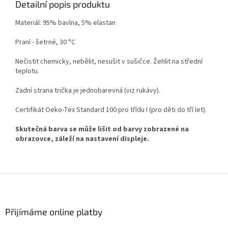
Detailní popis produktu
Materiál: 95% bavlna, 5% elastan
Praní - šetrné, 30 °C
Nečistit chemicky, nebělit, nesušit v sušičce. Žehlit na střední
teplotu.
Zadní strana trička je jednobarevná (viz rukávy).
Certifikát Oeko-Tex Standard 100 pro třídu I (pro děti do tří let).
Skutečná barva se může lišit od barvy zobrazené na
obrazovce, záleží na nastavení displeje.
Z
á
p
a
Přijímáme online platby
t