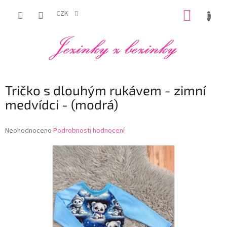
Přejít
NÁKUP
na
CZK
obsah
KOŠÍK
Tričko s dlouhým rukávem - zimní
medvídci - (modrá)
Průměrné
Neohodnoceno
Podrobnosti hodnocení
hodnocení
produktu
je
0,0
z
5
hvězdiček.