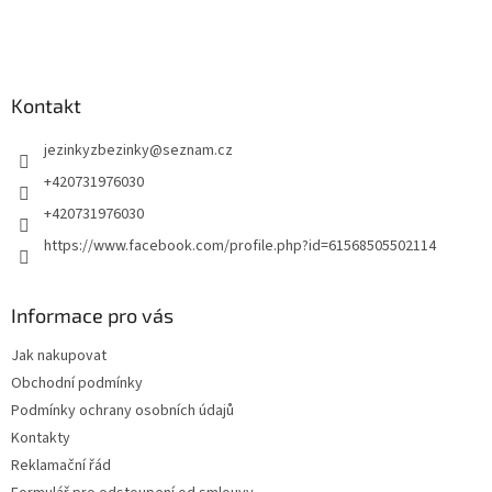
í
Kontakt
jezinkyzbezinky
@
seznam.cz
+420731976030
+420731976030
https://www.facebook.com/profile.php?id=61568505502114
Informace pro vás
Jak nakupovat
Obchodní podmínky
Podmínky ochrany osobních údajů
Kontakty
Reklamační řád