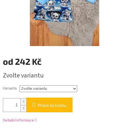
od
242 Kč
Měrná
Zvolte variantu
cena:
Varianta
Přidat do košíku
Detailní informace