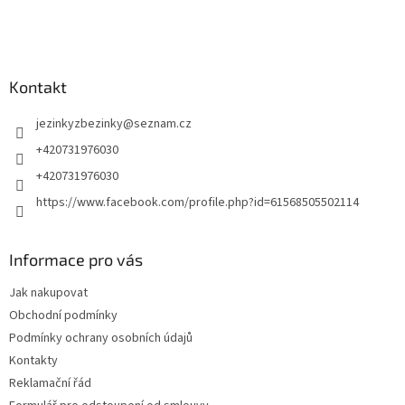
í
Kontakt
jezinkyzbezinky
@
seznam.cz
+420731976030
+420731976030
https://www.facebook.com/profile.php?id=61568505502114
Informace pro vás
Jak nakupovat
Obchodní podmínky
Podmínky ochrany osobních údajů
Kontakty
Reklamační řád