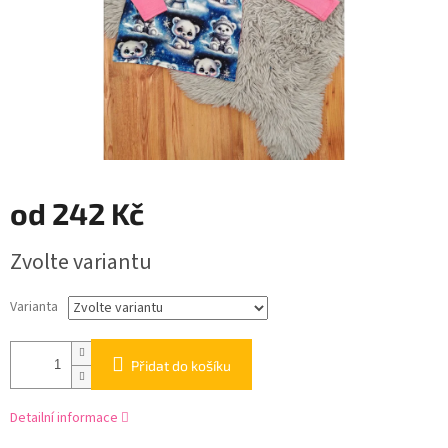
od
242 Kč
Měrná
Zvolte variantu
cena:
Varianta
Přidat do košíku
Detailní informace