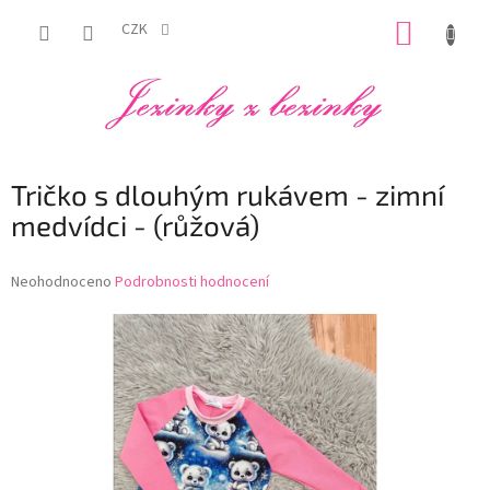
Přejít
NÁKUP
na
CZK
obsah
KOŠÍK
Tričko s dlouhým rukávem - zimní
medvídci - (růžová)
Průměrné
Neohodnoceno
Podrobnosti hodnocení
hodnocení
produktu
je
0,0
z
5
hvězdiček.