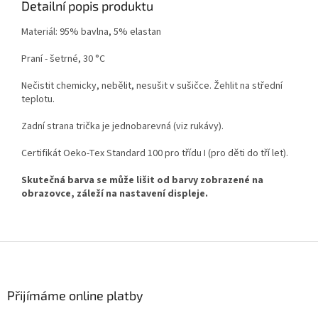
Detailní popis produktu
Materiál: 95% bavlna, 5% elastan
Praní - šetrné, 30 °C
Nečistit chemicky, nebělit, nesušit v sušičce. Žehlit na střední
teplotu.
Zadní strana trička je jednobarevná (viz rukávy).
Certifikát Oeko-Tex Standard 100 pro třídu I (pro děti do tří let).
Skutečná barva se může lišit od barvy zobrazené na
obrazovce, záleží na nastavení displeje.
Z
á
p
a
Přijímáme online platby
t