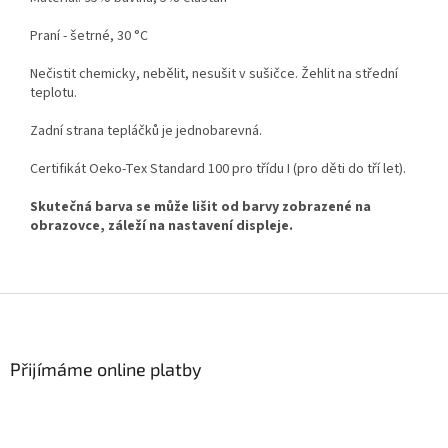
Praní - šetrné, 30 °C
Nečistit chemicky, nebělit, nesušit v sušičce. Žehlit na střední
teplotu.
Zadní strana tepláčků je jednobarevná.
Certifikát Oeko-Tex Standard 100 pro třídu I (pro děti do tří let).
Skutečná barva se může lišit od barvy zobrazené na
obrazovce, záleží na nastavení displeje.
Z
á
p
a
Přijímáme online platby
t
í