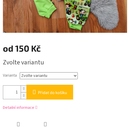
od
150 Kč
Měrná
Zvolte variantu
cena:
Varianta
Přidat do košíku
Detailní informace