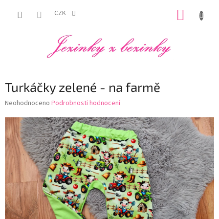
Přejít
NÁKUP
na
CZK
obsah
KOŠÍK
Turkáčky zelené - na farmě
Průměrné
Neohodnoceno
Podrobnosti hodnocení
hodnocení
produktu
je
0,0
z
5
hvězdiček.