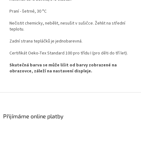
Praní - šetrné, 30 °C
Nečistit chemicky, nebělit, nesušit v sušičce. Žehlit na střední
teplotu.
Zadní strana tepláčků je jednobarevná.
Certifikát Oeko-Tex Standard 100 pro třídu I (pro děti do tří let).
Skutečná barva se může lišit od barvy zobrazené na
obrazovce, záleží na nastavení displeje.
Z
á
p
a
Přijímáme online platby
t
í