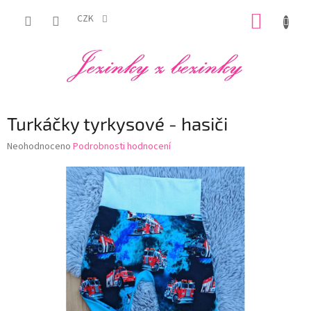
Přejít
NÁKUP
na
CZK
obsah
KOŠÍK
Turkáčky tyrkysové - hasiči
Průměrné
Neohodnoceno
Podrobnosti hodnocení
hodnocení
produktu
je
0,0
z
5
hvězdiček.