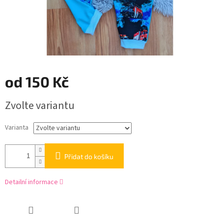
od
150 Kč
Měrná
Zvolte variantu
cena:
Varianta
Přidat do košíku
Detailní informace