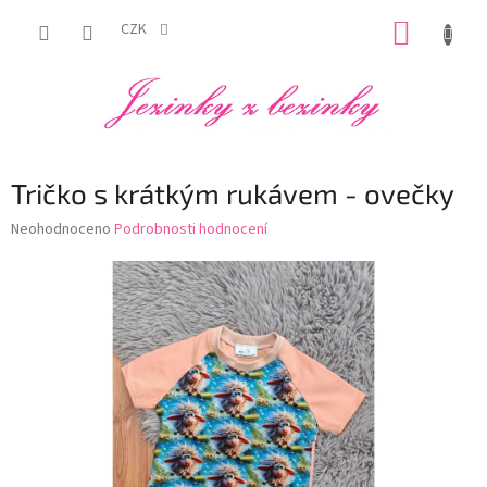
Přejít
NÁKUP
na
CZK
obsah
KOŠÍK
Tričko s krátkým rukávem - ovečky
Průměrné
Neohodnoceno
Podrobnosti hodnocení
hodnocení
produktu
je
0,0
z
5
hvězdiček.