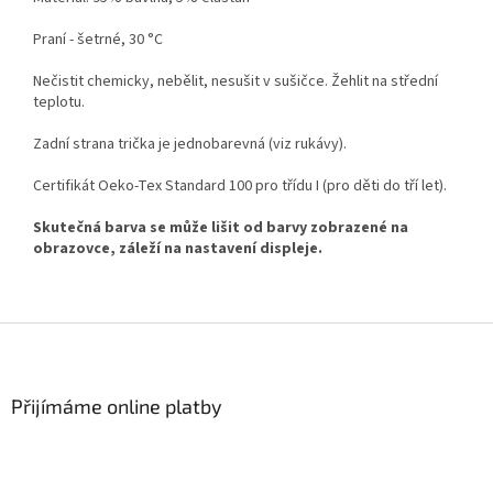
Praní - šetrné, 30 °C
Nečistit chemicky, nebělit, nesušit v sušičce. Žehlit na střední
teplotu.
Zadní strana trička je jednobarevná (viz rukávy).
Certifikát Oeko-Tex Standard 100 pro třídu I (pro děti do tří let).
Skutečná barva se může lišit od barvy zobrazené na
obrazovce, záleží na nastavení displeje.
Z
á
p
a
Přijímáme online platby
t
í