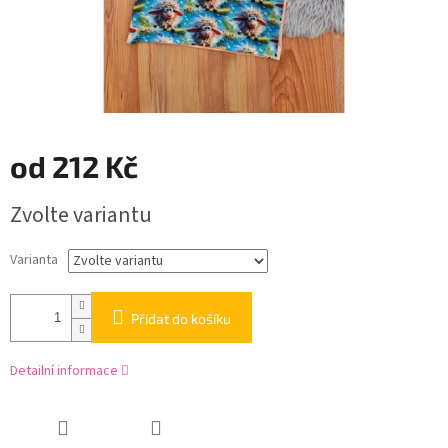
od
212 Kč
Měrná
Zvolte variantu
cena:
Varianta
Přidat do košíku
Detailní informace