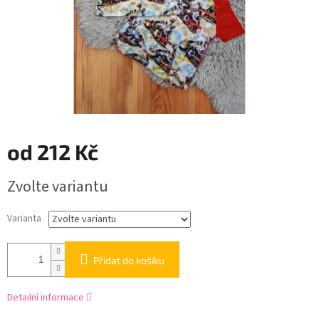
od
212 Kč
Měrná
Zvolte variantu
cena:
Varianta
Přidat do košíku
Detailní informace