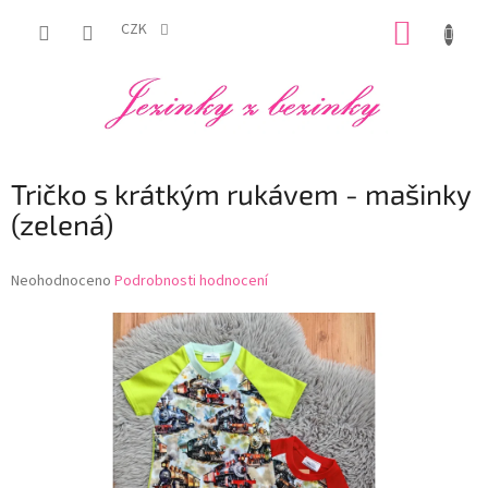
Přejít
NÁKUP
na
CZK
obsah
KOŠÍK
Tričko s krátkým rukávem - mašinky
(zelená)
Průměrné
Neohodnoceno
Podrobnosti hodnocení
hodnocení
produktu
je
0,0
z
5
hvězdiček.