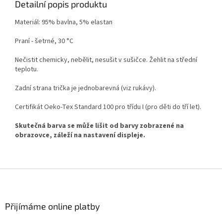
Detailní popis produktu
Materiál: 95% bavlna, 5% elastan
Praní - šetrné, 30 °C
Nečistit chemicky, nebělit, nesušit v sušičce. Žehlit na střední
teplotu.
Zadní strana trička je jednobarevná (viz rukávy).
Certifikát Oeko-Tex Standard 100 pro třídu I (pro děti do tří let).
Skutečná barva se může lišit od barvy zobrazené na
obrazovce, záleží na nastavení displeje.
Z
á
p
a
Přijímáme online platby
t