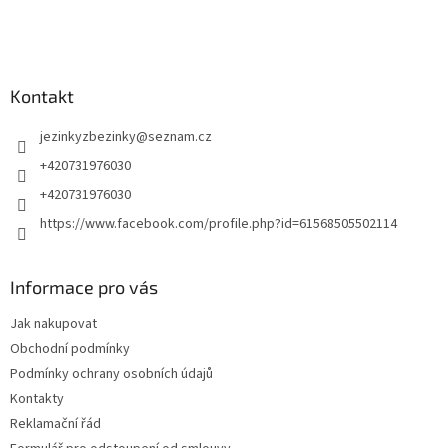
í
Kontakt
jezinkyzbezinky
@
seznam.cz
+420731976030
+420731976030
https://www.facebook.com/profile.php?id=61568505502114
Informace pro vás
Jak nakupovat
Obchodní podmínky
Podmínky ochrany osobních údajů
Kontakty
Reklamační řád