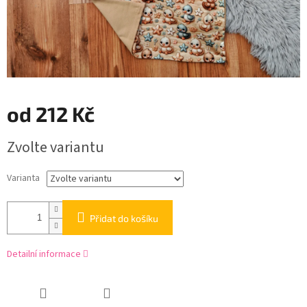
od
212 Kč
Měrná
Zvolte variantu
cena:
Varianta
Přidat do košíku
Detailní informace