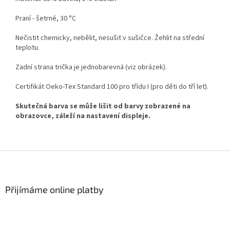
Praní - šetrné, 30 °C
Nečistit chemicky, nebělit, nesušit v sušičce. Žehlit na střední
teplotu.
Zadní strana trička je jednobarevná (viz obrázek).
Certifikát Oeko-Tex Standard 100 pro třídu I (pro děti do tří let).
Skutečná barva se může lišit od barvy zobrazené na
obrazovce, záleží na nastavení displeje.
Z
á
p
a
Přijímáme online platby
t
í