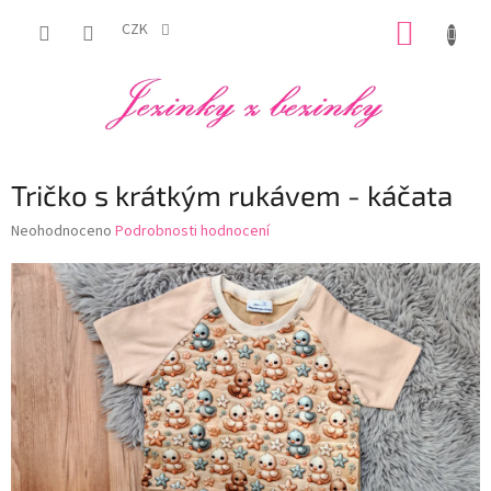
Přejít
NÁKUP
na
CZK
obsah
KOŠÍK
Tričko s krátkým rukávem - káčata
Průměrné
Neohodnoceno
Podrobnosti hodnocení
hodnocení
produktu
je
0,0
z
5
hvězdiček.