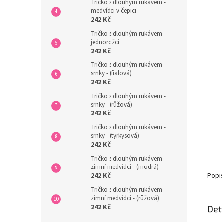
n
Tričko s dlouhým rukávem -
medvídci v čepici
e
242 Kč
l
Tričko s dlouhým rukávem -
jednorožci
242 Kč
Tričko s dlouhým rukávem -
srnky - (fialová)
242 Kč
Tričko s dlouhým rukávem -
srnky - (růžová)
242 Kč
Tričko s dlouhým rukávem -
srnky - (tyrkysová)
242 Kč
Tričko s dlouhým rukávem -
zimní medvídci - (modrá)
Popi
242 Kč
Tričko s dlouhým rukávem -
zimní medvídci - (růžová)
242 Kč
Det