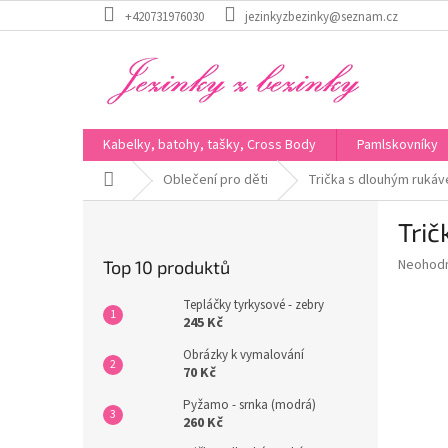
Přejít
+420731976030
jezinkyzbezinky@seznam.cz
na
obsah
Kabelky, batohy, tašky, Cross Body
Pamlskovníky
Domů
Oblečení pro děti
Trička s dlouhým ruká
P
Tri
o
s
Průměr
Neohod
Top 10 produktů
t
hodnoce
r
produkt
Tepláčky tyrkysové - zebry
a
je
245 Kč
0,0
n
Obrázky k vymalování
z
n
70 Kč
5
í
hvězdič
Pyžamo - srnka (modrá)
p
260 Kč
a