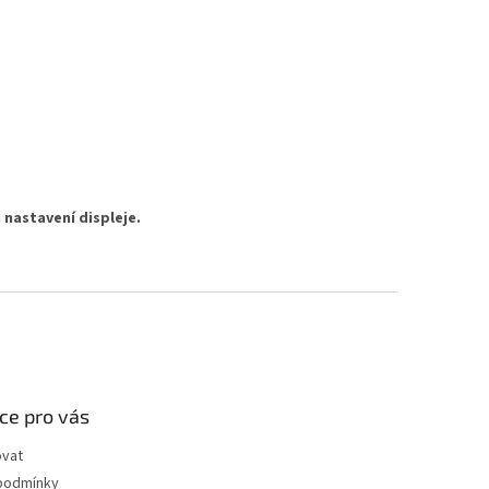
 nastavení displeje.
ce pro vás
ovat
podmínky