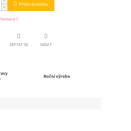
Přidat do košíku
informace
ZEPTAT SE
SDÍLET
ravy
Ruční výroba
ě