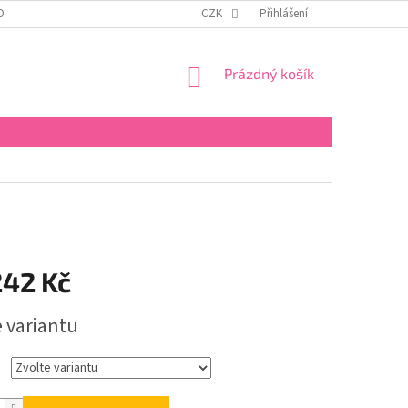
OBNÍCH ÚDAJŮ
KONTAKTY
REKLAMAČNÍ ŘÁD
CZK
Přihlášení
FORMULÁŘ PRO 
NÁKUPNÍ
Prázdný košík
KOŠÍK
242 Kč
e variantu