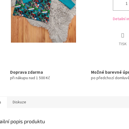
Detailní 
TISK
Doprava zdarma
Možné barevné úp
při nákupu nad 1 500 Kč
po předchozí domluv
s
Diskuze
ailní popis produktu