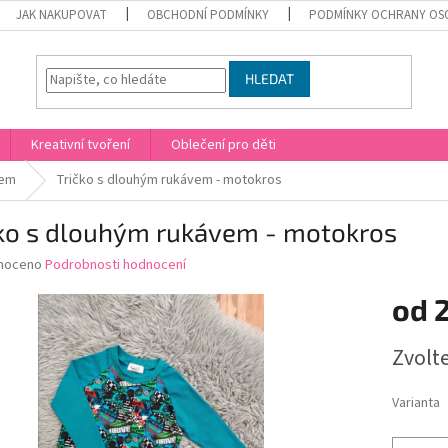
JAK NAKUPOVAT
OBCHODNÍ PODMÍNKY
PODMÍNKY OCHRANY OS
HLEDAT
Kreativní tvoření
Oblečení pro děti
vem
Tričko s dlouhým rukávem - motokros
čko s dlouhým rukávem - motokros
né
noceno
Podrobnosti hodnocení
ní
od
u
Měrná
Zvolt
cena:
ek.
Varianta