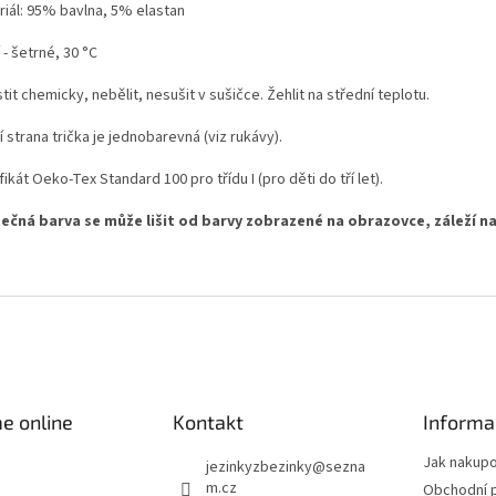
riál: 95% bavlna, 5% elastan
 - šetrné, 30 °C
tit chemicky, nebělit, nesušit v sušičce. Žehlit na střední teplotu.
 strana trička je jednobarevná (viz rukávy).
fikát Oeko-Tex Standard 100 pro třídu I (pro děti do tří let).
ečná barva se může lišit od barvy zobrazené na obrazovce, záleží na
e online
Kontakt
Informa
Jak nakup
jezinkyzbezinky
@
sezna
m.cz
Obchodní 