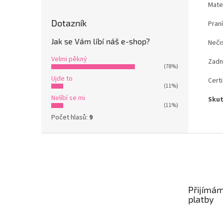
Mate
Dotazník
Praní
Jak se Vám líbí náš e-shop?
Nečis
Velmi pěkný
Zadní
(78%)
Ujde to
Certi
(11%)
Nelíbí se mi
Skut
(11%)
Počet hlasů:
9
Z
á
p
a
t
Přijímám
í
platby