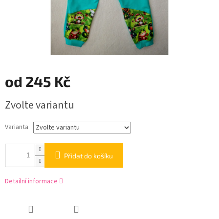
od
245 Kč
Měrná
Zvolte variantu
cena:
Varianta
Přidat do košíku
Detailní informace