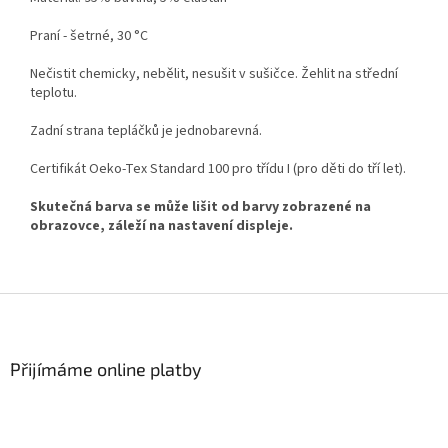
Praní - šetrné, 30 °C
Nečistit chemicky, nebělit, nesušit v sušičce. Žehlit na střední
teplotu.
Zadní strana tepláčků je jednobarevná.
Certifikát Oeko-Tex Standard 100 pro třídu I (pro děti do tří let).
Skutečná barva se může lišit od barvy zobrazené na
obrazovce, záleží na nastavení displeje.
Z
á
p
a
Přijímáme online platby
t
í