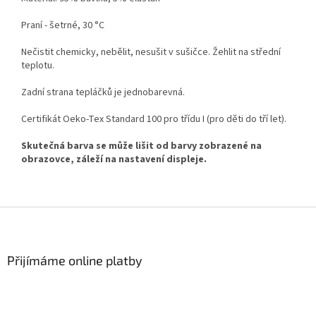
Praní - šetrné, 30 °C
Nečistit chemicky, nebělit, nesušit v sušičce. Žehlit na střední
teplotu.
Zadní strana tepláčků je jednobarevná.
Certifikát Oeko-Tex Standard 100 pro třídu I (pro děti do tří let).
Skutečná barva se může lišit od barvy zobrazené na
obrazovce, záleží na nastavení displeje.
Z
á
p
a
Přijímáme online platby
t
í