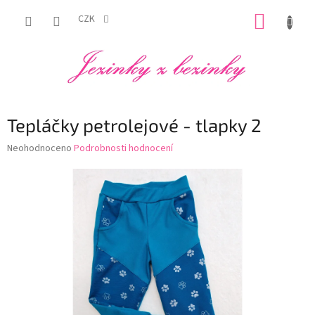
Přejít
NÁKUP
na
CZK
obsah
KOŠÍK
Tepláčky petrolejové - tlapky 2
Průměrné
Neohodnoceno
Podrobnosti hodnocení
hodnocení
produktu
je
0,0
z
5
hvězdiček.