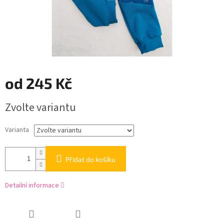
od
245 Kč
Měrná
Zvolte variantu
cena:
Varianta
Přidat do košíku
Detailní informace