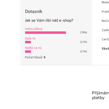
Mate
Dotazník
Praní
Jak se Vám líbí náš e-shop?
Nečis
Velmi pěkný
Zadn
(78%)
Ujde to
Certi
(11%)
Nelíbí se mi
Skut
(11%)
Počet hlasů:
9
Z
á
p
a
t
Přijímám
í
platby