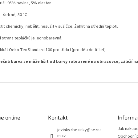
riál: 95% bavlna, 5% elastan
 - šetrné, 30 °C
tit chemicky, nebělit, nesušit v sušičce. Žehlit na střední teplotu.
í strana tepláčků je jednobarevná.
fikát Oeko-Tex Standard 100 pro třídu I (pro děti do tří let).
ečná barva se může lišit od barvy zobrazené na obrazovce, záleží na
e online
Kontakt
Informa
Jak nakup
jezinkyzbezinky
@
sezna
m.cz
Obchodní 