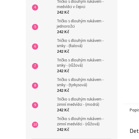
n
Tričko s dlouhým rukávem -
medvídci v čepici
e
242 Kč
l
Tričko s dlouhým rukávem -
jednorožci
242 Kč
Tričko s dlouhým rukávem -
srnky - (fialová)
242 Kč
Tričko s dlouhým rukávem -
srnky - (růžová)
242 Kč
Tričko s dlouhým rukávem -
srnky - (tyrkysová)
242 Kč
Tričko s dlouhým rukávem -
zimní medvídci - (modrá)
Popi
242 Kč
Tričko s dlouhým rukávem -
zimní medvídci - (růžová)
242 Kč
Det