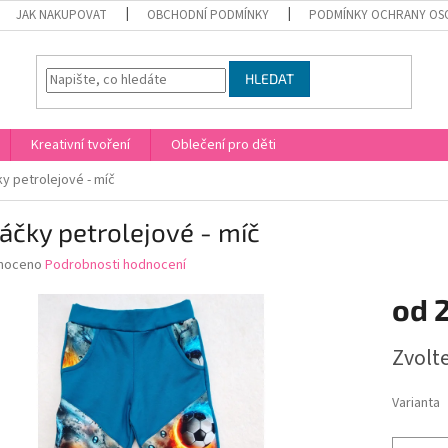
JAK NAKUPOVAT
OBCHODNÍ PODMÍNKY
PODMÍNKY OCHRANY OS
HLEDAT
Kreativní tvoření
Oblečení pro děti
y petrolejové - míč
áčky petrolejové - míč
né
noceno
Podrobnosti hodnocení
ní
od
u
Měrná
Zvolt
cena:
ek.
Varianta