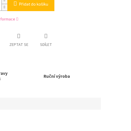
Přidat do košíku
informace
ZEPTAT SE
SDÍLET
ravy
Ruční výroba
ě