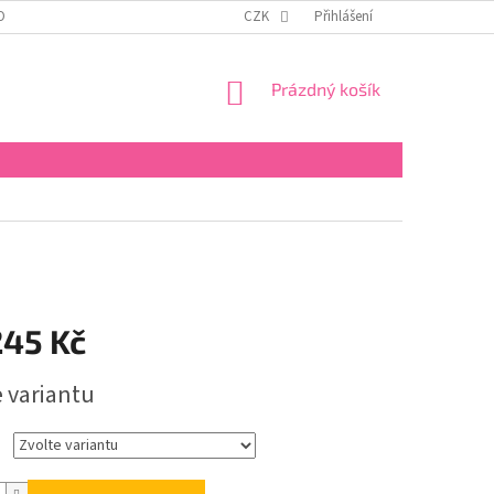
OBNÍCH ÚDAJŮ
KONTAKTY
REKLAMAČNÍ ŘÁD
CZK
Přihlášení
FORMULÁŘ PRO 
NÁKUPNÍ
Prázdný košík
KOŠÍK
245 Kč
e variantu