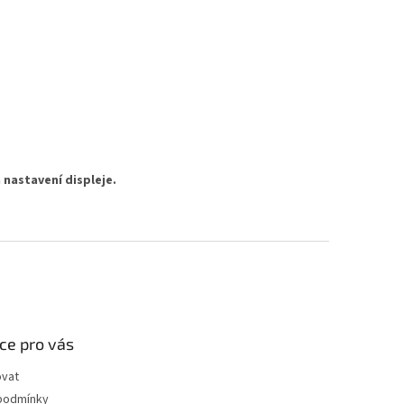
 nastavení displeje.
ce pro vás
ovat
podmínky