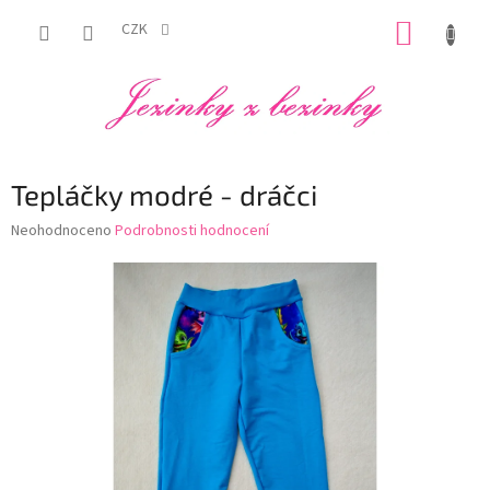
Přejít
NÁKUP
na
CZK
obsah
KOŠÍK
Tepláčky modré - dráčci
Průměrné
Neohodnoceno
Podrobnosti hodnocení
hodnocení
produktu
je
0,0
z
5
hvězdiček.