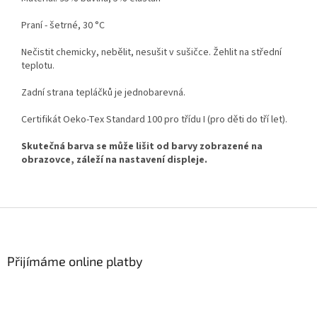
Praní - šetrné, 30 °C
Nečistit chemicky, nebělit, nesušit v sušičce. Žehlit na střední
teplotu.
Zadní strana tepláčků je jednobarevná.
Certifikát Oeko-Tex Standard 100 pro třídu I (pro děti do tří let).
Skutečná barva se může lišit od barvy zobrazené na
obrazovce, záleží na nastavení displeje.
Z
á
p
a
Přijímáme online platby
t
í