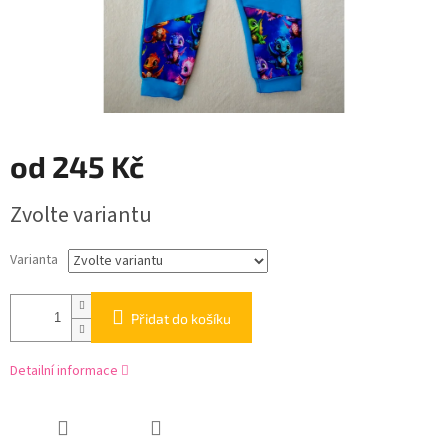
od
245 Kč
Měrná
Zvolte variantu
cena:
Varianta
Přidat do košíku
Detailní informace