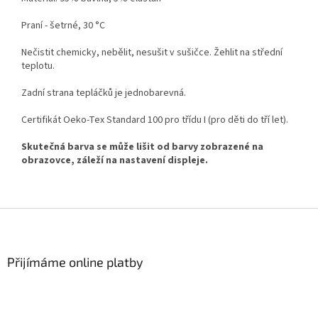
Praní - šetrné, 30 °C
Nečistit chemicky, nebělit, nesušit v sušičce. Žehlit na střední
teplotu.
Zadní strana tepláčků je jednobarevná.
Certifikát Oeko-Tex Standard 100 pro třídu I (pro děti do tří let).
Skutečná barva se může lišit od barvy zobrazené na
obrazovce, záleží na nastavení displeje.
Z
á
p
a
Přijímáme online platby
t
í