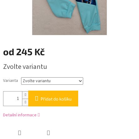
od
245 Kč
Měrná
Zvolte variantu
cena:
Varianta
Přidat do košíku
Detailní informace