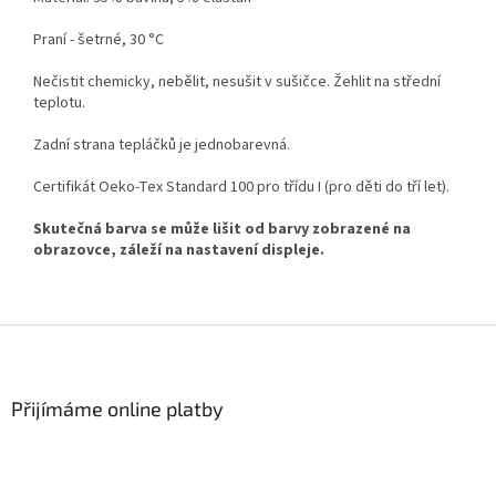
Praní - šetrné, 30 °C
Nečistit chemicky, nebělit, nesušit v sušičce. Žehlit na střední
teplotu.
Zadní strana tepláčků je jednobarevná.
Certifikát Oeko-Tex Standard 100 pro třídu I (pro děti do tří let).
Skutečná barva se může lišit od barvy zobrazené na
obrazovce, záleží na nastavení displeje.
Z
á
p
a
Přijímáme online platby
t
í