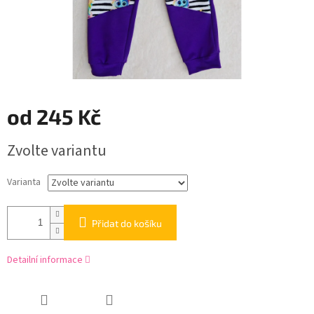
od
245 Kč
Měrná
Zvolte variantu
cena:
Varianta
Přidat do košíku
Detailní informace