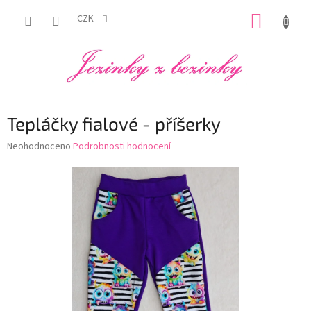
Přejít
NÁKUP
na
CZK
obsah
KOŠÍK
Tepláčky fialové - příšerky
Průměrné
Neohodnoceno
Podrobnosti hodnocení
hodnocení
produktu
je
0,0
z
5
hvězdiček.