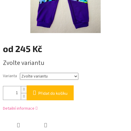
od
245 Kč
Měrná
Zvolte variantu
cena:
Varianta
Přidat do košíku
Detailní informace