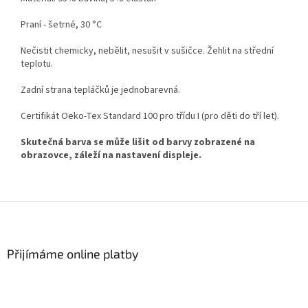
Praní - šetrné, 30 °C
Nečistit chemicky, nebělit, nesušit v sušičce. Žehlit na střední
teplotu.
Zadní strana tepláčků je jednobarevná.
Certifikát Oeko-Tex Standard 100 pro třídu I (pro děti do tří let).
Skutečná barva se může lišit od barvy zobrazené na
obrazovce, záleží na nastavení displeje.
Z
á
p
a
Přijímáme online platby
t
í