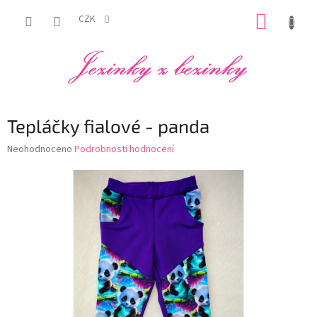
Přejít
NÁKUP
na
CZK
obsah
KOŠÍK
Tepláčky fialové - panda
Průměrné
Neohodnoceno
Podrobnosti hodnocení
hodnocení
produktu
je
0,0
z
5
hvězdiček.