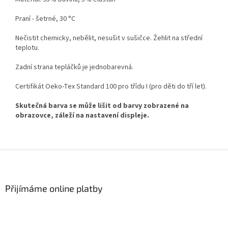
Praní - šetrné, 30 °C
Nečistit chemicky, nebělit, nesušit v sušičce. Žehlit na střední
teplotu.
Zadní strana tepláčků je jednobarevná.
Certifikát Oeko-Tex Standard 100 pro třídu I (pro děti do tří let).
Skutečná barva se může lišit od barvy zobrazené na
obrazovce, záleží na nastavení displeje.
Z
á
p
a
Přijímáme online platby
t
í