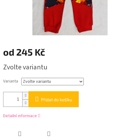
od
245 Kč
Měrná
Zvolte variantu
cena:
Varianta
Přidat do košíku
Detailní informace