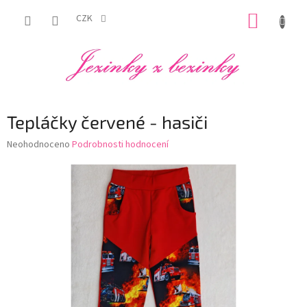
Přejít
NÁKUP
na
CZK
obsah
KOŠÍK
Tepláčky červené - hasiči
Průměrné
Neohodnoceno
Podrobnosti hodnocení
hodnocení
produktu
je
0,0
z
5
hvězdiček.