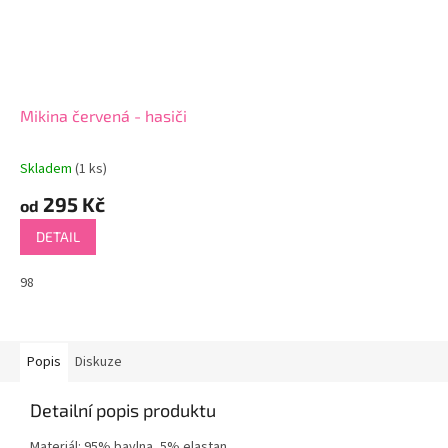
Mikina červená - hasiči
Skladem
(1 ks)
295 Kč
od
DETAIL
98
Popis
Diskuze
Detailní popis produktu
Materiál: 95% bavlna, 5% elastan