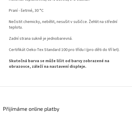
Praní - šetrné, 30 °C
Nečistit chemicky, nebělit, nesušit v sušičce. Žehlit na střední
teplotu.
Zadní strana sukně je jednobarevná.
Certifikát Oeko-Tex Standard 100 pro třídu I (pro děti do tří let).
Skutečná barva se může lišit od barvy zobrazené na
obrazovce, záleží na nastavení displeje.
Z
á
p
a
Přijímáme online platby
t
í