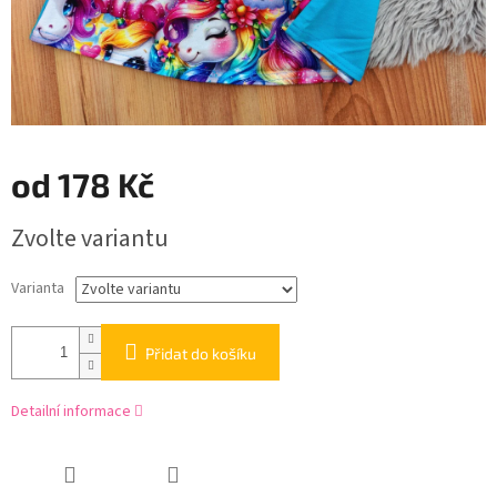
od
178 Kč
Měrná
Zvolte variantu
cena:
Varianta
Přidat do košíku
Detailní informace