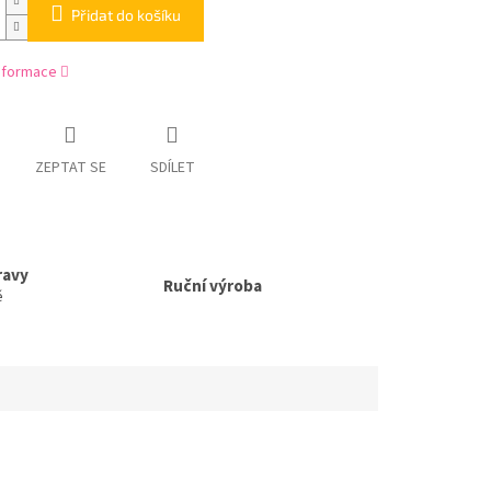
Přidat do košíku
informace
ZEPTAT SE
SDÍLET
ravy
Ruční výroba
ě