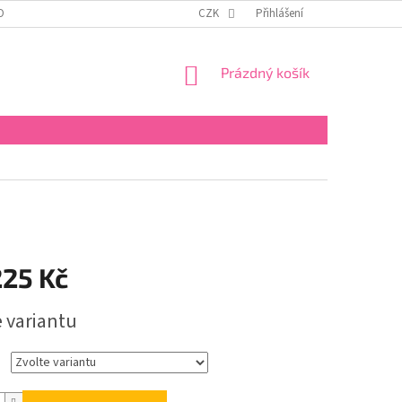
OBNÍCH ÚDAJŮ
KONTAKTY
REKLAMAČNÍ ŘÁD
CZK
Přihlášení
FORMULÁŘ PRO 
NÁKUPNÍ
Prázdný košík
KOŠÍK
225 Kč
e variantu