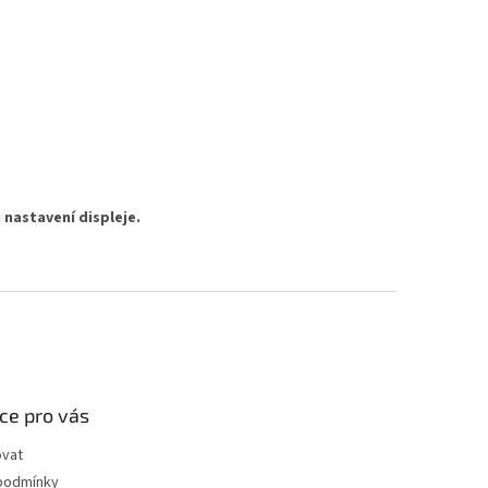
 nastavení displeje.
ce pro vás
ovat
podmínky