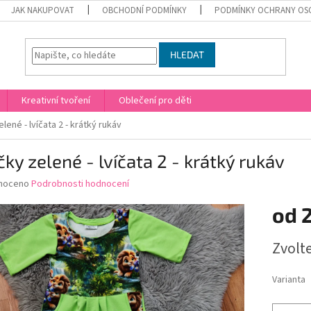
JAK NAKUPOVAT
OBCHODNÍ PODMÍNKY
PODMÍNKY OCHRANY OS
HLEDAT
Kreativní tvoření
Oblečení pro děti
elené - lvíčata 2 - krátký rukáv
čky zelené - lvíčata 2 - krátký rukáv
né
noceno
Podrobnosti hodnocení
ní
od
u
Měrná
Zvolt
cena:
ek.
Varianta