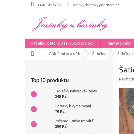
Přejít
+420731976030
jezinkyzbezinky@seznam.cz
na
obsah
Kabelky, batohy, tašky, Cross Body
Pamlskovníky
Domů
Oblečení pro děti
Šatičky
Šatičky z
P
Šati
o
s
Průměr
Neohod
Top 10 produktů
t
hodnoce
r
produkt
Tepláčky tyrkysové - zebry
a
je
245 Kč
0,0
n
Obrázky k vymalování
z
n
70 Kč
5
í
hvězdič
Pyžamo - srnka (modrá)
p
260 Kč
a