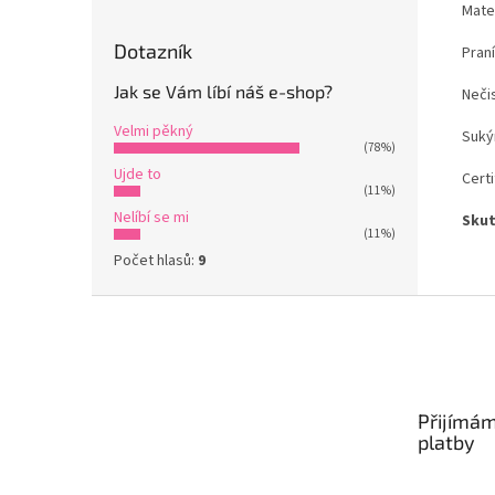
Mate
Dotazník
Praní
Jak se Vám líbí náš e-shop?
Nečis
Velmi pěkný
Suký
(78%)
Ujde to
Certi
(11%)
Nelíbí se mi
Skut
(11%)
Počet hlasů:
9
Z
á
p
a
t
Přijímám
í
platby