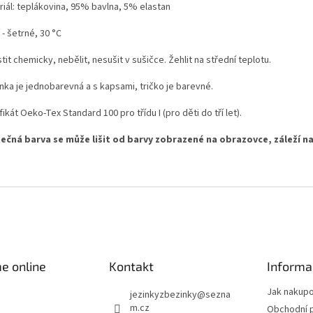
riál: teplákovina, 95% bavlna, 5% elastan
 - šetrné, 30 °C
tit chemicky, nebělit, nesušit v sušičce. Žehlit na střední teplotu.
nka je jednobarevná a s kapsami, tričko je barevné.
fikát Oeko-Tex Standard 100 pro třídu I (pro děti do tří let).
ečná barva se může lišit od barvy zobrazené na obrazovce, záleží na
e online
Kontakt
Informa
Jak nakup
jezinkyzbezinky
@
sezna
m.cz
Obchodní 