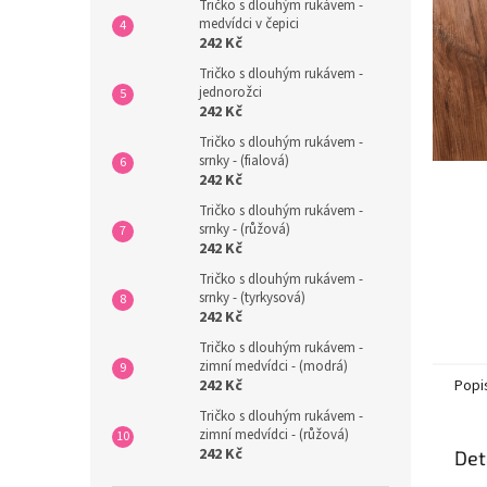
n
Tričko s dlouhým rukávem -
medvídci v čepici
e
242 Kč
l
Tričko s dlouhým rukávem -
jednorožci
242 Kč
Tričko s dlouhým rukávem -
srnky - (fialová)
242 Kč
Tričko s dlouhým rukávem -
srnky - (růžová)
242 Kč
Tričko s dlouhým rukávem -
srnky - (tyrkysová)
242 Kč
Tričko s dlouhým rukávem -
zimní medvídci - (modrá)
Popi
242 Kč
Tričko s dlouhým rukávem -
zimní medvídci - (růžová)
242 Kč
Det