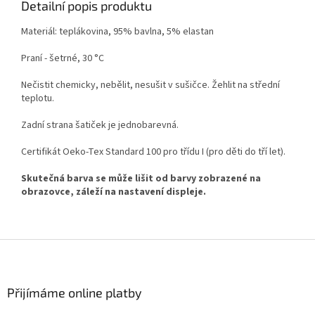
Detailní popis produktu
Materiál: teplákovina, 95% bavlna, 5% elastan
Praní - šetrné, 30 °C
Nečistit chemicky, nebělit, nesušit v sušičce. Žehlit na střední
teplotu.
Zadní strana šatiček je jednobarevná.
Certifikát Oeko-Tex Standard 100 pro třídu I (pro děti do tří let).
Skutečná barva se může lišit od barvy zobrazené na
obrazovce, záleží na nastavení displeje.
Z
á
p
a
Přijímáme online platby
t