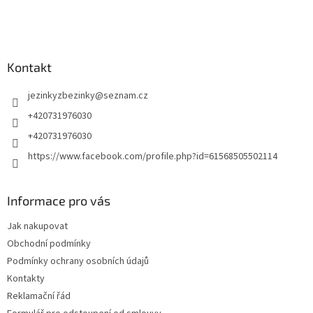
í
Kontakt
jezinkyzbezinky
@
seznam.cz
+420731976030
+420731976030
https://www.facebook.com/profile.php?id=61568505502114
Informace pro vás
Jak nakupovat
Obchodní podmínky
Podmínky ochrany osobních údajů
Kontakty
Reklamační řád