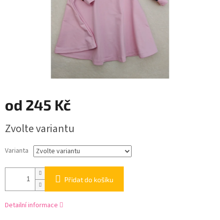
od
245 Kč
Měrná
Zvolte variantu
cena:
Varianta
Přidat do košíku
Detailní informace