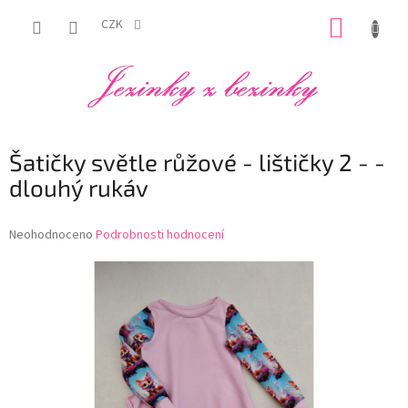
Přejít
NÁKUP
na
CZK
obsah
KOŠÍK
Šatičky světle růžové - lištičky 2 - -
dlouhý rukáv
Průměrné
Neohodnoceno
Podrobnosti hodnocení
hodnocení
produktu
je
0,0
z
5
hvězdiček.