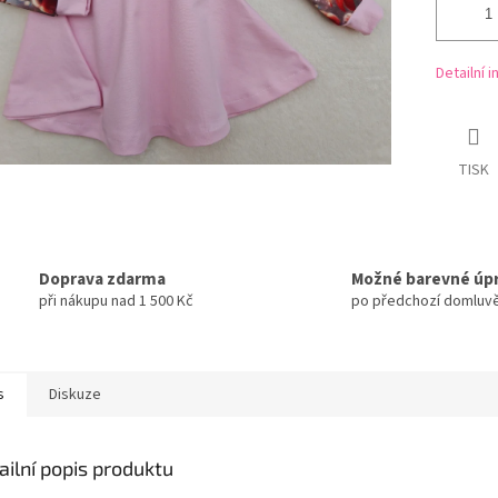
Detailní 
TISK
Doprava zdarma
Možné barevné úp
při nákupu nad 1 500 Kč
po předchozí domluv
s
Diskuze
ailní popis produktu