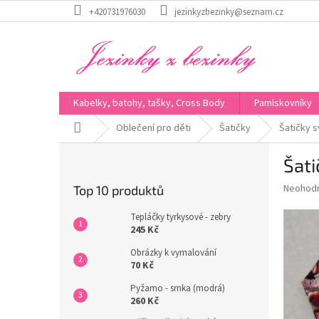
Přejít
+420731976030
jezinkyzbezinky@seznam.cz
na
obsah
Kabelky, batohy, tašky, Cross Body
Pamlskovníky
Domů
Oblečení pro děti
Šatičky
Šatičky s
P
Šati
o
s
Průměr
Neohod
Top 10 produktů
t
hodnoce
r
produkt
Tepláčky tyrkysové - zebry
a
je
245 Kč
0,0
n
Obrázky k vymalování
z
n
70 Kč
5
í
hvězdič
Pyžamo - srnka (modrá)
p
260 Kč
a