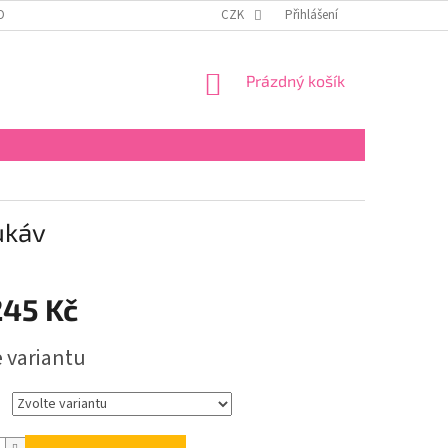
OBNÍCH ÚDAJŮ
KONTAKTY
REKLAMAČNÍ ŘÁD
CZK
Přihlášení
FORMULÁŘ PRO 
NÁKUPNÍ
Prázdný košík
KOŠÍK
ukáv
245 Kč
e variantu