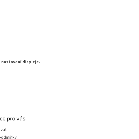
 nastavení displeje.
ce pro vás
ovat
podmínky