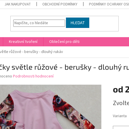
JAK NAKUPOVAT
OBCHODNÍ PODMÍNKY
PODMÍNKY OCHRANY OS
HLEDAT
Kreativní tvoření
Oblečení pro děti
větle růžové - berušky - dlouhý rukáv
čky světle růžové - berušky - dlouhý r
né
noceno
Podrobnosti hodnocení
ní
od
u
Měrná
Zvolt
cena:
ek.
Varianta