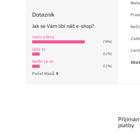
Mate
Dotazník
Praní
Jak se Vám líbí náš e-shop?
Nečis
Velmi pěkný
Zadn
(78%)
Ujde to
Certi
(11%)
Nelíbí se mi
Skut
(11%)
Počet hlasů:
9
Z
á
p
a
t
Přijímám
í
platby