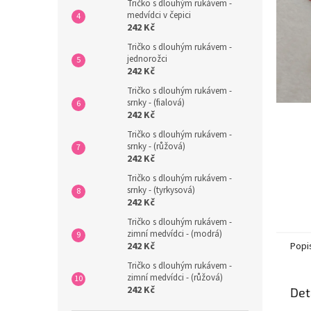
n
Tričko s dlouhým rukávem -
medvídci v čepici
e
242 Kč
l
Tričko s dlouhým rukávem -
jednorožci
242 Kč
Tričko s dlouhým rukávem -
srnky - (fialová)
242 Kč
Tričko s dlouhým rukávem -
srnky - (růžová)
242 Kč
Tričko s dlouhým rukávem -
srnky - (tyrkysová)
242 Kč
Tričko s dlouhým rukávem -
zimní medvídci - (modrá)
Popi
242 Kč
Tričko s dlouhým rukávem -
zimní medvídci - (růžová)
242 Kč
Det