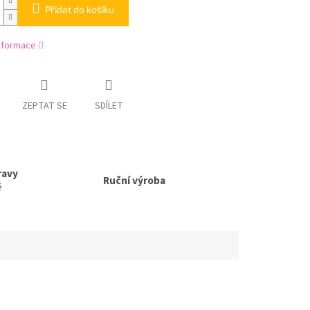
Přidat do košíku
informace
ZEPTAT SE
SDÍLET
ravy
Ruční výroba
ě