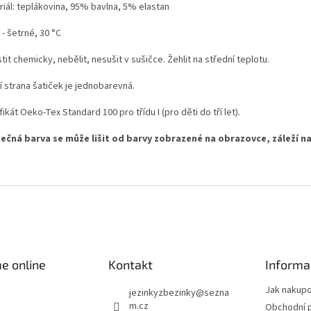
riál: teplákovina, 95% bavlna, 5% elastan
 - šetrné, 30 °C
tit chemicky, nebělit, nesušit v sušičce. Žehlit na střední teplotu.
í strana šatiček je jednobarevná.
fikát Oeko-Tex Standard 100 pro třídu I (pro děti do tří let).
ečná barva se může lišit od barvy zobrazené na obrazovce, záleží na
e online
Kontakt
Informa
Jak nakup
jezinkyzbezinky
@
sezna
m.cz
Obchodní 