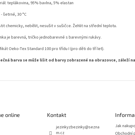
riál: teplákovina, 95% bavlna, 5% elastan
 - šetrné, 30 °C
tit chemicky, nebělit, nesušit v sušičce. Žehlit na střední teplotu.
nka je barevná, tričko jednobarevné s barevnými rukávy.
fikát Oeko-Tex Standard 100 pro třídu I (pro děti do tří let).
ečná barva se může lišit od barvy zobrazené na obrazovce, záleží na
e online
Kontakt
Informa
Jak nakup
jezinkyzbezinky
@
sezna
m.cz
Obchodní 