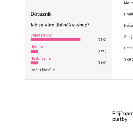
Mate
Dotazník
Praní
Jak se Vám líbí náš e-shop?
Nečis
Velmi pěkný
Suký
(78%)
Ujde to
Certi
(11%)
Nelíbí se mi
Skut
(11%)
Počet hlasů:
9
Z
á
p
a
t
Přijímám
í
platby