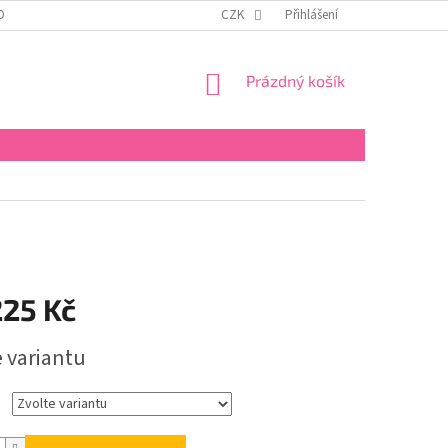
OBNÍCH ÚDAJŮ
KONTAKTY
REKLAMAČNÍ ŘÁD
CZK
Přihlášení
FORMULÁŘ PRO 
NÁKUPNÍ
Prázdný košík
KOŠÍK
225 Kč
e variantu