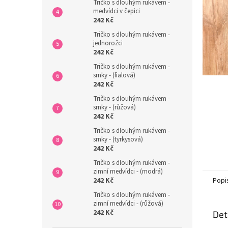
n
Tričko s dlouhým rukávem -
medvídci v čepici
e
242 Kč
l
Tričko s dlouhým rukávem -
jednorožci
242 Kč
Tričko s dlouhým rukávem -
srnky - (fialová)
242 Kč
Tričko s dlouhým rukávem -
srnky - (růžová)
242 Kč
Tričko s dlouhým rukávem -
srnky - (tyrkysová)
242 Kč
Tričko s dlouhým rukávem -
zimní medvídci - (modrá)
Popi
242 Kč
Tričko s dlouhým rukávem -
zimní medvídci - (růžová)
242 Kč
Det