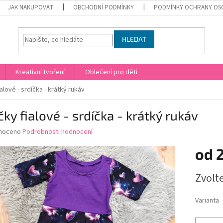
JAK NAKUPOVAT
OBCHODNÍ PODMÍNKY
PODMÍNKY OCHRANY OS
HLEDAT
Kreativní tvoření
Oblečení pro děti
ialové - srdíčka - krátký rukáv
čky fialové - srdíčka - krátký rukáv
né
noceno
Podrobnosti hodnocení
ní
od
u
Měrná
Zvolt
cena:
ek.
Varianta