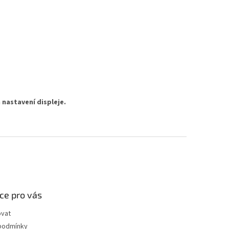
 nastavení displeje.
ce pro vás
ovat
podmínky