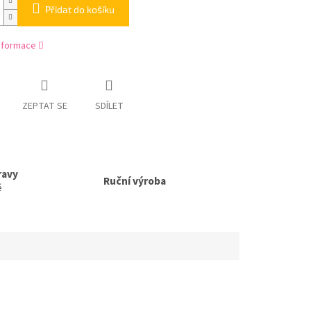
Přidat do košíku
informace
ZEPTAT SE
SDÍLET
ravy
Ruční výroba
ě