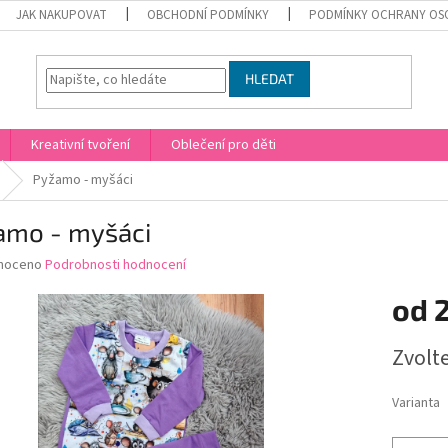
JAK NAKUPOVAT
OBCHODNÍ PODMÍNKY
PODMÍNKY OCHRANY OS
HLEDAT
Kreativní tvoření
Oblečení pro děti
Pyžamo - myšáci
amo - myšáci
né
noceno
Podrobnosti hodnocení
ní
od
u
Měrná
Zvolt
cena:
ek.
Varianta