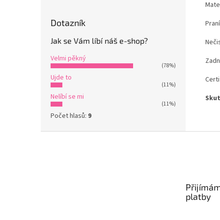
Mate
Dotazník
Praní
Jak se Vám líbí náš e-shop?
Nečis
Velmi pěkný
Zadn
(78%)
Ujde to
Certi
(11%)
Nelíbí se mi
Skut
(11%)
Počet hlasů:
9
Z
á
p
a
t
Přijímám
í
platby