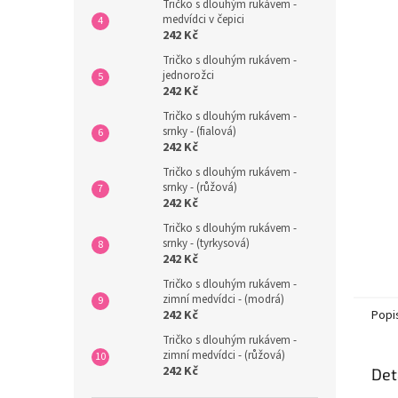
n
Tričko s dlouhým rukávem -
medvídci v čepici
e
242 Kč
l
Tričko s dlouhým rukávem -
jednorožci
242 Kč
Tričko s dlouhým rukávem -
srnky - (fialová)
242 Kč
Tričko s dlouhým rukávem -
srnky - (růžová)
242 Kč
Tričko s dlouhým rukávem -
srnky - (tyrkysová)
242 Kč
Tričko s dlouhým rukávem -
zimní medvídci - (modrá)
Popi
242 Kč
Tričko s dlouhým rukávem -
zimní medvídci - (růžová)
242 Kč
Det