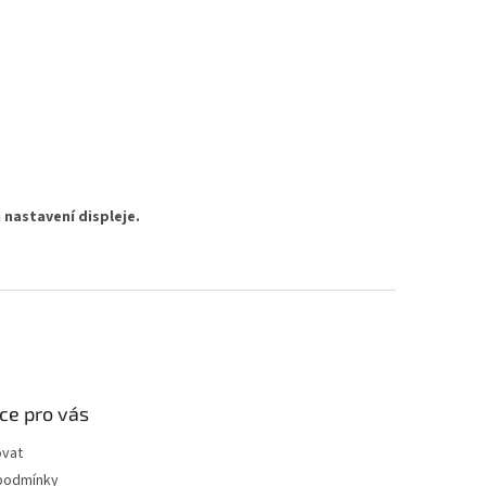
 nastavení displeje.
ce pro vás
ovat
podmínky