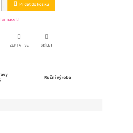
Přidat do košíku
informace
ZEPTAT SE
SDÍLET
ravy
Ruční výroba
ě