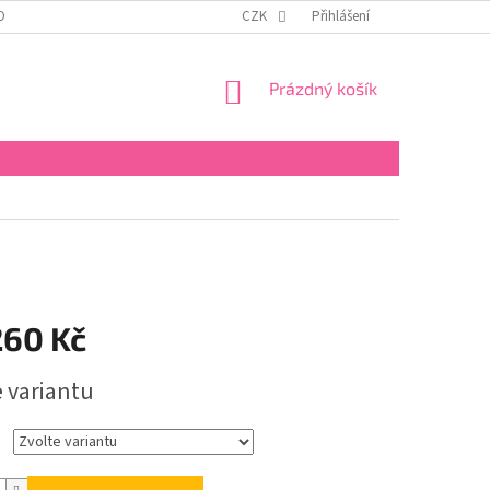
OBNÍCH ÚDAJŮ
KONTAKTY
REKLAMAČNÍ ŘÁD
CZK
Přihlášení
FORMULÁŘ PRO 
NÁKUPNÍ
Prázdný košík
KOŠÍK
260 Kč
e variantu