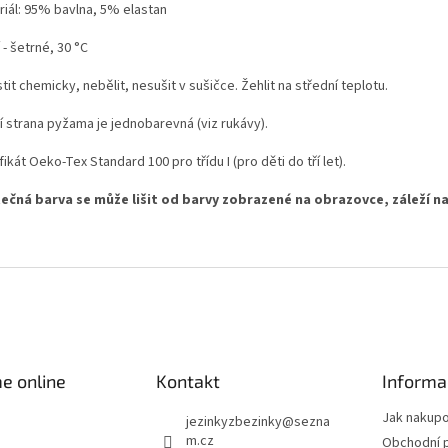
riál: 95% bavlna, 5% elastan
 - šetrné, 30 °C
tit chemicky, nebělit, nesušit v sušičce. Žehlit na střední teplotu.
í strana pyžama je jednobarevná (viz rukávy).
fikát Oeko-Tex Standard 100 pro třídu I (pro děti do tří let).
ečná barva se může lišit od barvy zobrazené na obrazovce, záleží na
e online
Kontakt
Informa
Jak nakup
jezinkyzbezinky
@
sezna
m.cz
Obchodní 