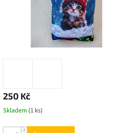
250 Kč
Měrná
Skladem
(1 ks)
cena: