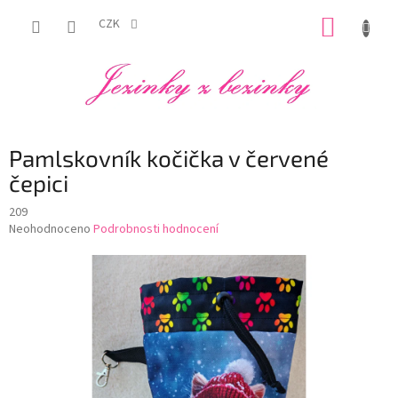
Přejít
NÁKUP
na
CZK
obsah
KOŠÍK
Pamlskovník kočička v červené
čepici
209
Průměrné
Neohodnoceno
Podrobnosti hodnocení
hodnocení
produktu
je
0,0
z
5
hvězdiček.