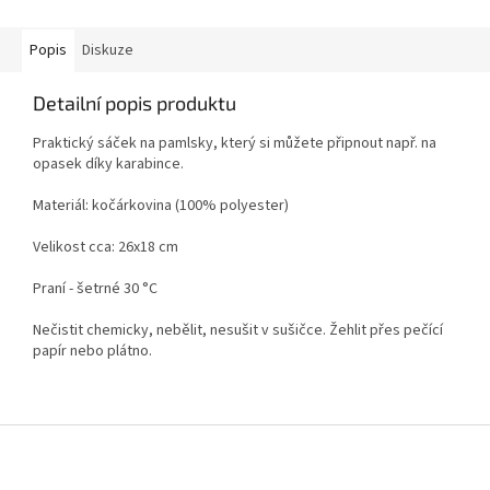
Popis
Diskuze
Detailní popis produktu
Praktický sáček na pamlsky, který si můžete připnout např. na
opasek díky karabince.
Materiál: kočárkovina (100% polyester)
Velikost cca: 26x18 cm
Praní - šetrné 30
°C
Nečistit chemicky, nebělit, nesušit v sušičce. Žehlit přes pečící
papír nebo plátno.
Z
á
p