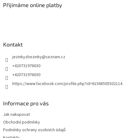
a
Přijímáme online platby
t
í
Kontakt
jezinkyzbezinky
@
seznam.cz
+420731976030
+420731976030
https://www.facebook.com/profile.php?id=61568505502114
Informace pro vás
Jak nakupovat
Obchodní podmínky
Podmínky ochrany osobních údajů
Kontakty