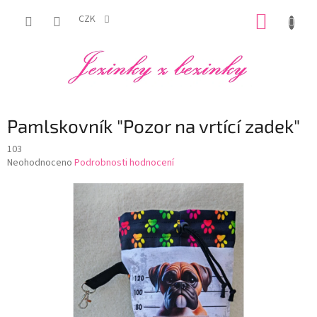
Přejít
NÁKUP
na
CZK
obsah
KOŠÍK
Pamlskovník "Pozor na vrtící zadek"
103
Průměrné
Neohodnoceno
Podrobnosti hodnocení
hodnocení
produktu
je
0,0
z
5
hvězdiček.