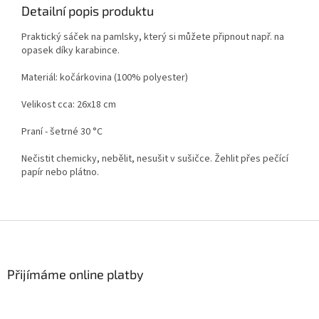
Detailní popis produktu
Praktický sáček na pamlsky, který si můžete připnout např. na
opasek díky karabince.
Materiál: kočárkovina (100% polyester)
Velikost cca: 26x18 cm
Praní - šetrné 30
°C
Nečistit chemicky, nebělit, nesušit v sušičce. Žehlit přes pečící
papír nebo plátno.
Z
á
p
a
Přijímáme online platby
t
í