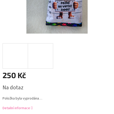
250 Kč
Měrná
Na dotaz
cena:
Položka byla vyprodána…
Detailní informace