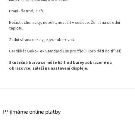
Praní - šetrné, 30 °C
Nečistit chemicky, nebělit, nesušit v sušičce. Žehlit na střední
teplotu.
Zadní strana mikiny je jednobarevná.
Certifikát Oeko-Tex Standard 100 pro třídu I (pro děti do tří let).
Skutečná barva se může lišit od barvy zobrazené na
obrazovce, záleží na nastavení displeje.
Z
á
p
a
Přijímáme online platby
t
í