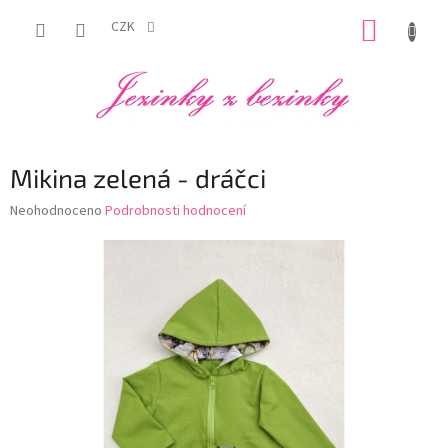
Přejít
NÁKUP
na
CZK
obsah
KOŠÍK
Mikina zelená - dráčci
Průměrné
Neohodnoceno
Podrobnosti hodnocení
hodnocení
produktu
je
0,0
z
5
hvězdiček.