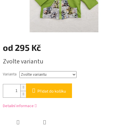
od
295 Kč
Měrná
Zvolte variantu
cena:
Varianta
Přidat do košíku
Detailní informace