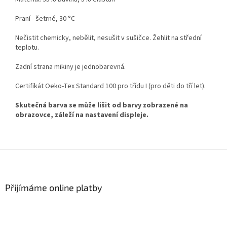
Praní - šetrné, 30 °C
Nečistit chemicky, nebělit, nesušit v sušičce. Žehlit na střední
teplotu.
Zadní strana mikiny je jednobarevná.
Certifikát Oeko-Tex Standard 100 pro třídu I (pro děti do tří let).
Skutečná barva se může lišit od barvy zobrazené na
obrazovce, záleží na nastavení displeje.
Z
á
p
a
Přijímáme online platby
t
í