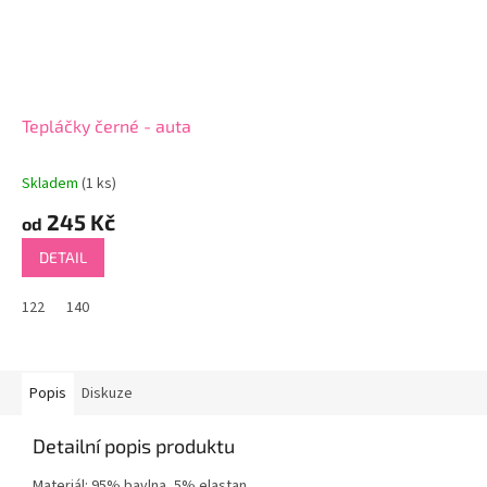
Tepláčky černé - auta
Skladem
(1 ks)
245 Kč
od
DETAIL
122
140
Popis
Diskuze
Detailní popis produktu
Materiál: 95% bavlna, 5% elastan