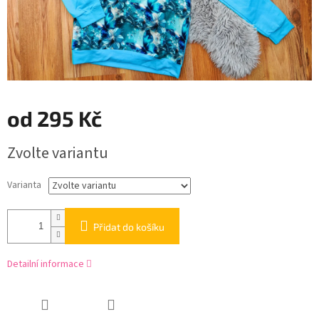
od
295 Kč
Měrná
Zvolte variantu
cena:
Varianta
Přidat do košíku
Detailní informace