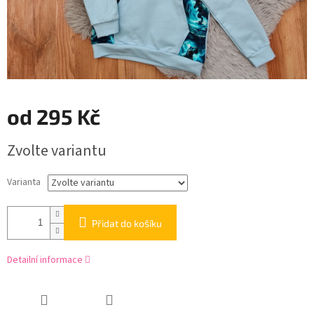
od
295 Kč
Měrná
Zvolte variantu
cena:
Varianta
Přidat do košíku
Detailní informace