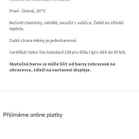
Praní - šetrné, 30 °C
Nečistit chemicky, nebělit, nesušit v sušičce. Žehlit na střední
teplotu.
Zadní strana mikiny je jednobarevná.
Certifikát Oeko-Tex Standard 100 pro třídu I (pro děti do tří let).
Skutečná barva se může lišit od barvy zobrazené na
obrazovce, záleží na nastavení displeje.
Z
á
p
a
Přijímáme online platby
t
í