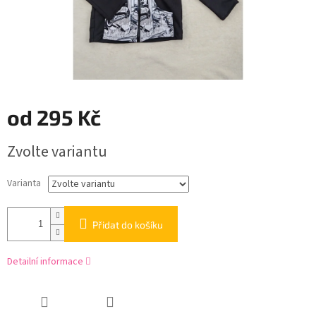
od
295 Kč
Měrná
Zvolte variantu
cena:
Varianta
Přidat do košíku
Detailní informace