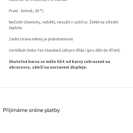
Praní - šetrné, 30 °C
Nečistit chemicky, nebělit, nesušit v sušičce. Žehlit na střední
teplotu.
Zadní strana mikiny je jednobarevná.
Certifikát Oeko-Tex Standard 100 pro třídu I (pro děti do tří let).
Skutečná barva se může lišit od barvy zobrazené na
obrazovce, záleží na nastavení displeje.
Z
á
p
a
Přijímáme online platby
t
í