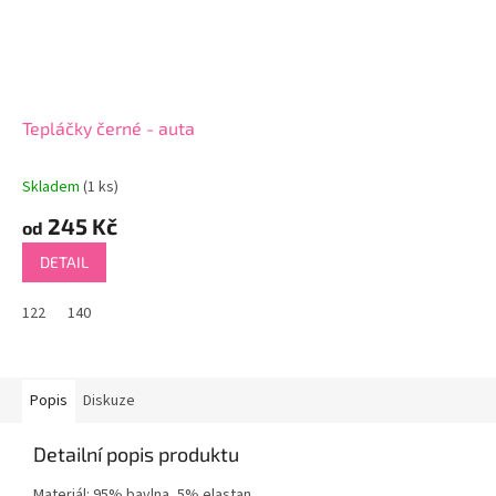
Tepláčky černé - auta
Skladem
(1 ks)
245 Kč
od
DETAIL
122
140
Popis
Diskuze
Detailní popis produktu
Materiál: 95% bavlna, 5% elastan