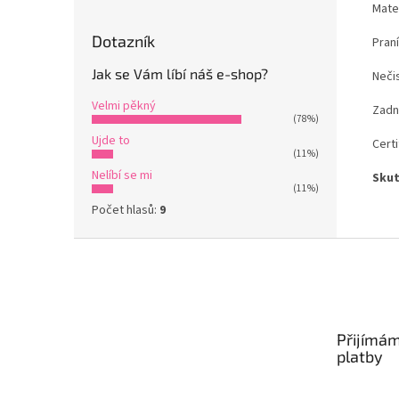
Mate
Dotazník
Praní
Jak se Vám líbí náš e-shop?
Nečis
Velmi pěkný
Zadn
(78%)
Ujde to
Certi
(11%)
Nelíbí se mi
Skut
(11%)
Počet hlasů:
9
Z
á
p
a
t
Přijímám
í
platby