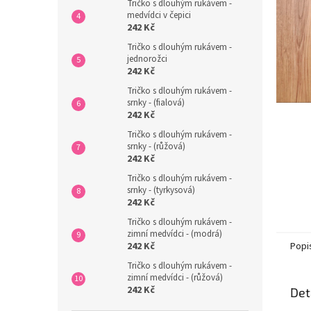
n
Tričko s dlouhým rukávem -
medvídci v čepici
e
242 Kč
l
Tričko s dlouhým rukávem -
jednorožci
242 Kč
Tričko s dlouhým rukávem -
srnky - (fialová)
242 Kč
Tričko s dlouhým rukávem -
srnky - (růžová)
242 Kč
Tričko s dlouhým rukávem -
srnky - (tyrkysová)
242 Kč
Tričko s dlouhým rukávem -
zimní medvídci - (modrá)
Popi
242 Kč
Tričko s dlouhým rukávem -
zimní medvídci - (růžová)
242 Kč
Det