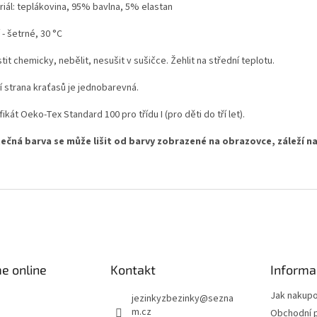
riál: teplákovina, 95% bavlna, 5% elastan
 - šetrné, 30 °C
tit chemicky, nebělit, nesušit v sušičce. Žehlit na střední teplotu.
í strana kraťasů je jednobarevná.
fikát Oeko-Tex Standard 100 pro třídu I (pro děti do tří let).
ečná barva se může lišit od barvy zobrazené na obrazovce, záleží na
e online
Kontakt
Informa
Jak nakup
jezinkyzbezinky
@
sezna
m.cz
Obchodní 