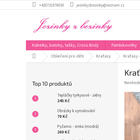
Přejít
+420731976030
jezinkyzbezinky@seznam.cz
na
obsah
Kabelky, batohy, tašky, Cross Body
Pamlskovníky
Domů
Oblečení pro děti
Kraťasy
Kraťasy 
P
Krať
o
s
Průměr
Neohod
Top 10 produktů
t
hodnoce
r
produkt
Tepláčky tyrkysové - zebry
a
je
245 Kč
0,0
n
Obrázky k vymalování
z
n
70 Kč
5
í
hvězdič
Pyžamo - srnka (modrá)
p
260 Kč
a