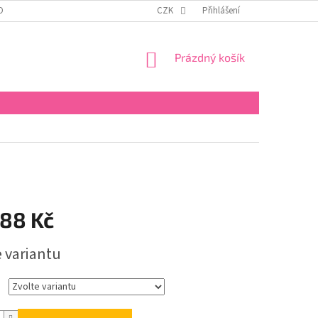
OBNÍCH ÚDAJŮ
KONTAKTY
REKLAMAČNÍ ŘÁD
CZK
Přihlášení
FORMULÁŘ PRO 
NÁKUPNÍ
Prázdný košík
KOŠÍK
188 Kč
e variantu