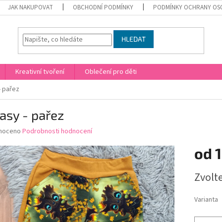
JAK NAKUPOVAT
OBCHODNÍ PODMÍNKY
PODMÍNKY OCHRANY OS
HLEDAT
Kreativní tvoření
Oblečení pro děti
- pařez
asy - pařez
né
noceno
Podrobnosti hodnocení
ní
od
u
Měrná
Zvolt
cena:
ek.
Varianta