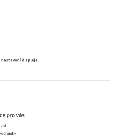
 nastavení displeje.
ce pro vás
ovat
podmínky