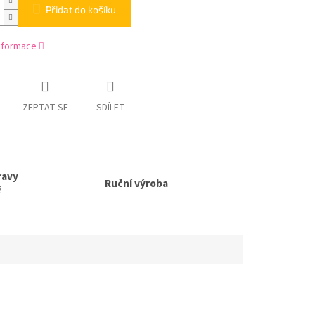
Přidat do košíku
informace
ZEPTAT SE
SDÍLET
ravy
Ruční výroba
ě