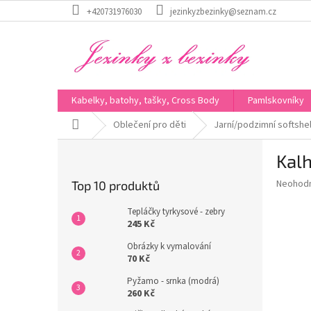
Přejít
+420731976030
jezinkyzbezinky@seznam.cz
na
obsah
Kabelky, batohy, tašky, Cross Body
Pamlskovníky
Domů
Oblečení pro děti
Jarní/podzimní softshe
P
Kalh
o
s
Průměr
Neohod
Top 10 produktů
t
hodnoce
r
produkt
Tepláčky tyrkysové - zebry
a
je
245 Kč
0,0
n
Obrázky k vymalování
z
n
70 Kč
5
í
hvězdič
Pyžamo - srnka (modrá)
p
260 Kč
a