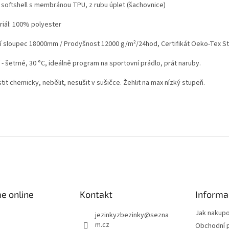
í softshell s membránou TPU, z rubu úplet (šachovnice)
riál: 100% polyester
í sloupec 18000mm / Prodyšnost 12000 g/m²/24hod,
Certifikát Oeko-Tex St
 - šetrné, 30 °C, ideálně program na sportovní prádlo, prát naruby.
tit chemicky, nebělit, nesušit v sušičce. Žehlit na max nízký stupeň.
e online
Kontakt
Informa
Jak nakup
jezinkyzbezinky
@
sezna
m.cz
Obchodní 