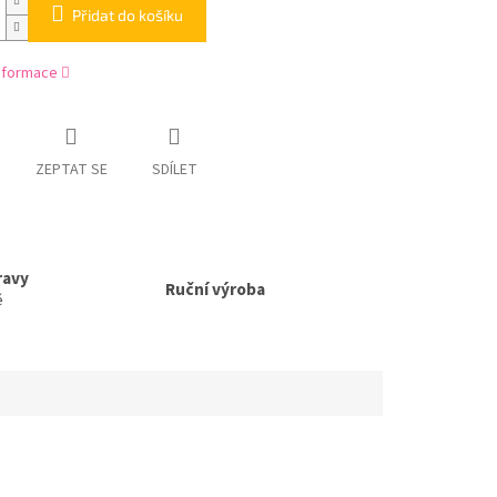
Přidat do košíku
informace
ZEPTAT SE
SDÍLET
ravy
Ruční výroba
ě