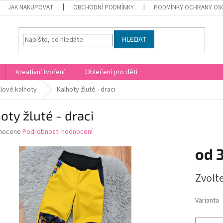
JAK NAKUPOVAT
OBCHODNÍ PODMÍNKY
PODMÍNKY OCHRANY OS
HLEDAT
Kreativní tvoření
Oblečení pro děti
llové kalhoty
Kalhoty žluté - draci
oty žluté - draci
né
noceno
Podrobnosti hodnocení
ní
od
u
Měrná
Zvolt
cena:
ek.
Varianta