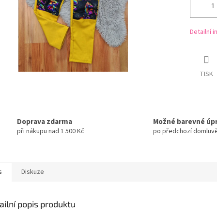
Detailní 
TISK
Doprava zdarma
Možné barevné úp
při nákupu nad 1 500 Kč
po předchozí domluv
s
Diskuze
ailní popis produktu