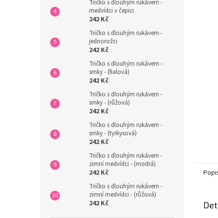
n
Tričko s dlouhým rukávem -
medvídci v čepici
e
242 Kč
l
Tričko s dlouhým rukávem -
jednorožci
242 Kč
Tričko s dlouhým rukávem -
srnky - (fialová)
242 Kč
Tričko s dlouhým rukávem -
srnky - (růžová)
242 Kč
Tričko s dlouhým rukávem -
srnky - (tyrkysová)
242 Kč
Tričko s dlouhým rukávem -
zimní medvídci - (modrá)
Popi
242 Kč
Tričko s dlouhým rukávem -
zimní medvídci - (růžová)
242 Kč
Det