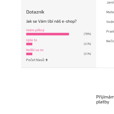
Jarn
Dotazník
Mate
Jak se Vám líbí náš e-shop?
Vodn
Velmi pěkný
Praní
(78%)
Ujde to
Nečis
(11%)
Nelíbí se mi
(11%)
Počet hlasů:
9
Z
á
p
a
t
Přijímám
í
platby