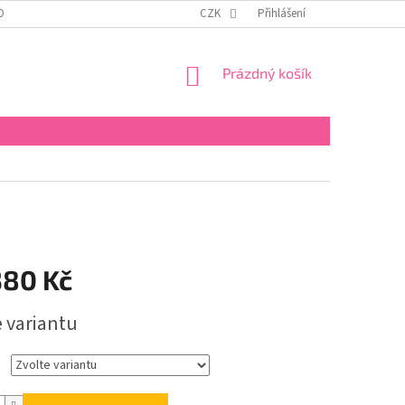
OBNÍCH ÚDAJŮ
KONTAKTY
REKLAMAČNÍ ŘÁD
CZK
Přihlášení
FORMULÁŘ PRO 
NÁKUPNÍ
Prázdný košík
KOŠÍK
380 Kč
e variantu