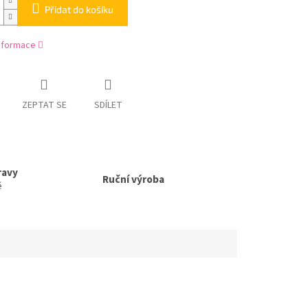
Přidat do košíku
informace
ZEPTAT SE
SDÍLET
ravy
Ruční výroba
ě