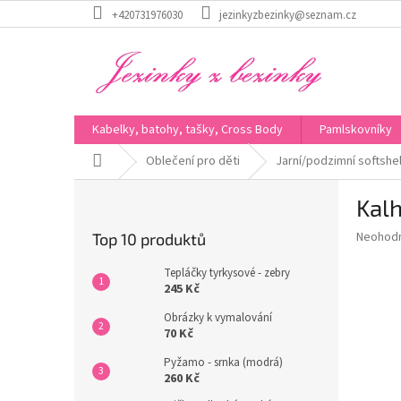
Přejít
+420731976030
jezinkyzbezinky@seznam.cz
na
obsah
Kabelky, batohy, tašky, Cross Body
Pamlskovníky
Domů
Oblečení pro děti
Jarní/podzimní softshe
P
Kalh
o
s
Průměr
Neohod
Top 10 produktů
t
hodnoce
r
produkt
Tepláčky tyrkysové - zebry
a
je
245 Kč
0,0
n
Obrázky k vymalování
z
n
70 Kč
5
í
hvězdič
Pyžamo - srnka (modrá)
p
260 Kč
a