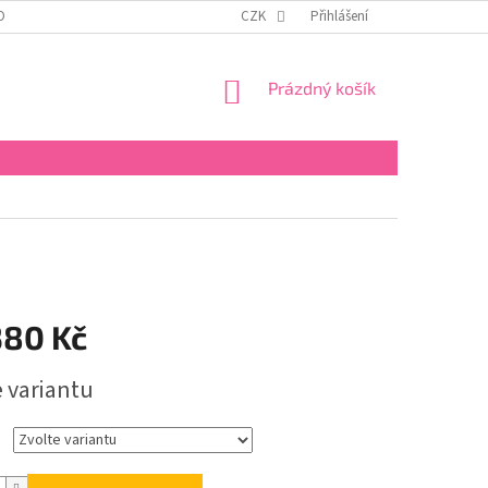
OBNÍCH ÚDAJŮ
KONTAKTY
REKLAMAČNÍ ŘÁD
CZK
Přihlášení
FORMULÁŘ PRO 
NÁKUPNÍ
Prázdný košík
KOŠÍK
380 Kč
e variantu