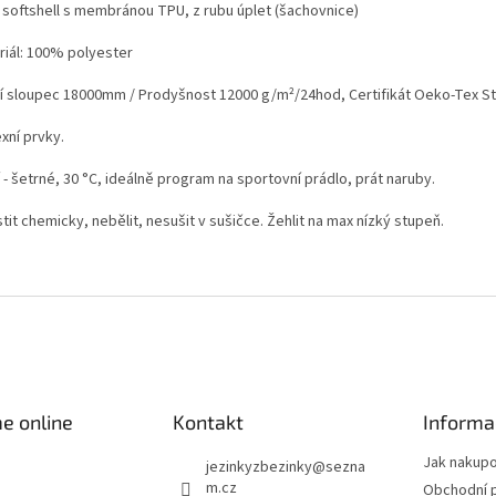
í softshell s membránou TPU, z rubu úplet (šachovnice)
riál: 100% polyester
í sloupec 18000mm / Prodyšnost 12000 g/m²/24hod,
Certifikát Oeko-Tex St
xní prvky.
 - šetrné, 30 °C, ideálně program na sportovní prádlo, prát naruby.
tit chemicky, nebělit, nesušit v sušičce. Žehlit na max nízký stupeň.
e online
Kontakt
Informa
Jak nakup
jezinkyzbezinky
@
sezna
m.cz
Obchodní 