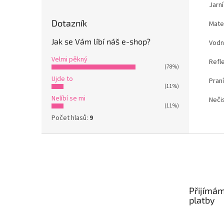
Jarn
Dotazník
Mate
Jak se Vám líbí náš e-shop?
Vodn
Velmi pěkný
Refle
(78%)
Ujde to
Praní
(11%)
Nelíbí se mi
Nečis
(11%)
Počet hlasů:
9
Z
á
p
a
t
Přijímám
í
platby