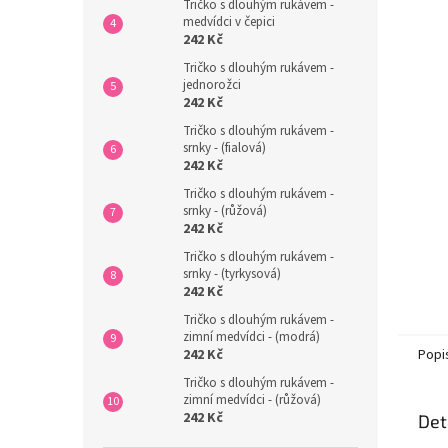
n
Tričko s dlouhým rukávem -
medvídci v čepici
e
242 Kč
l
Tričko s dlouhým rukávem -
jednorožci
242 Kč
Tričko s dlouhým rukávem -
srnky - (fialová)
242 Kč
Tričko s dlouhým rukávem -
srnky - (růžová)
242 Kč
Tričko s dlouhým rukávem -
srnky - (tyrkysová)
242 Kč
Tričko s dlouhým rukávem -
zimní medvídci - (modrá)
Popi
242 Kč
Tričko s dlouhým rukávem -
zimní medvídci - (růžová)
242 Kč
Det