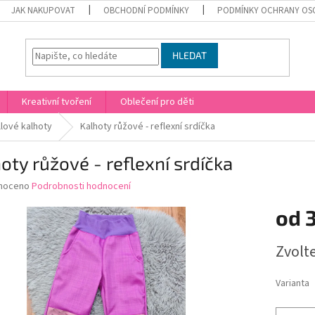
JAK NAKUPOVAT
OBCHODNÍ PODMÍNKY
PODMÍNKY OCHRANY OS
HLEDAT
Kreativní tvoření
Oblečení pro děti
llové kalhoty
Kalhoty růžové - reflexní srdíčka
oty růžové - reflexní srdíčka
né
noceno
Podrobnosti hodnocení
ní
od
u
Měrná
Zvolt
cena:
ek.
Varianta