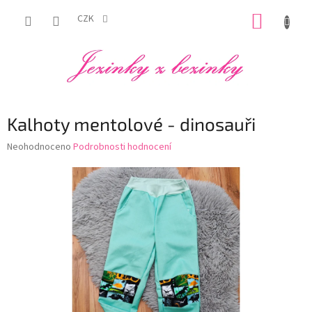
Přejít
NÁKUP
na
CZK
obsah
KOŠÍK
Kalhoty mentolové - dinosauři
Průměrné
Neohodnoceno
Podrobnosti hodnocení
hodnocení
produktu
je
0,0
z
5
hvězdiček.