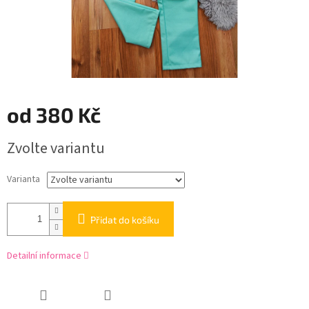
od
380 Kč
Měrná
Zvolte variantu
cena:
Varianta
Přidat do košíku
Detailní informace