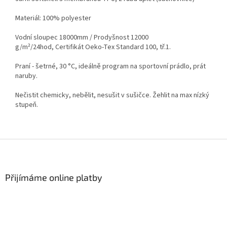
Materiál: 100% polyester
Vodní sloupec 18000mm / Prodyšnost 12000
g/m²/24hod,
Certifikát Oeko-Tex Standard 100, tř.1.
Praní - šetrné, 30 °C, ideálně program na sportovní prádlo, prát
naruby.
Nečistit chemicky, nebělit, nesušit v sušičce. Žehlit na max nízký
stupeň.
Z
á
p
a
Přijímáme online platby
t
í