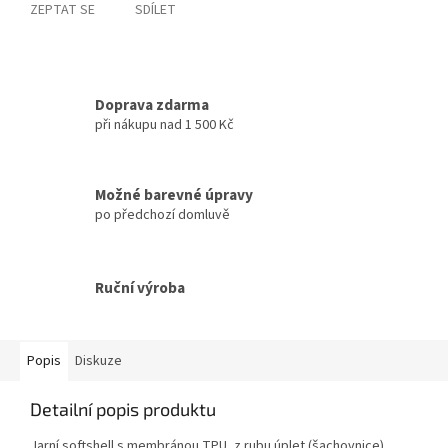
ZEPTAT SE
SDÍLET
Doprava zdarma
při nákupu nad 1 500 Kč
Možné barevné úpravy
po předchozí domluvě
Ruční výroba
Popis
Diskuze
Detailní popis produktu
Jarní softshell s membránou TPU, z rubu úplet (šachovnice)