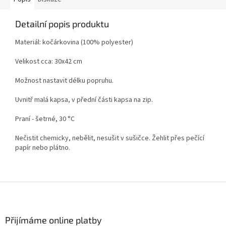
Detailní popis produktu
Materiál: kočárkovina (100% polyester)
Velikost cca: 30x42 cm
Možnost nastavit délku popruhu.
Uvnitř malá kapsa, v přední části kapsa na zip.
Praní - šetrné, 30 °C
Nečistit chemicky, nebělit, nesušit v sušičce. Žehlit přes pečící
papír nebo plátno.
Z
á
p
a
Přijímáme online platby