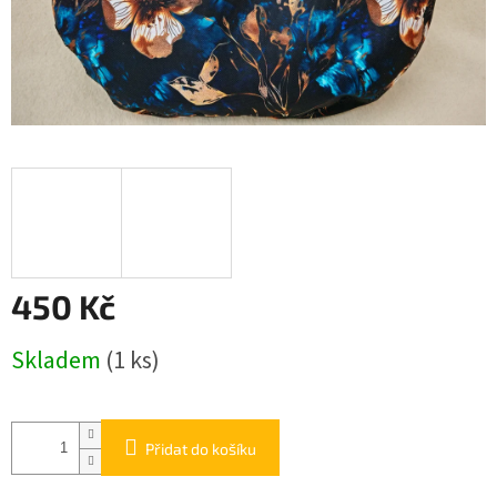
450 Kč
Měrná
Skladem
(1 ks)
cena:
Přidat do košíku