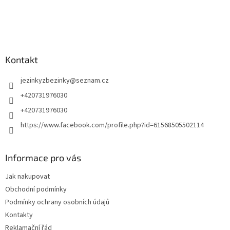
t
í
Kontakt
jezinkyzbezinky
@
seznam.cz
+420731976030
+420731976030
https://www.facebook.com/profile.php?id=61568505502114
Informace pro vás
Jak nakupovat
Obchodní podmínky
Podmínky ochrany osobních údajů
Kontakty
Reklamační řád