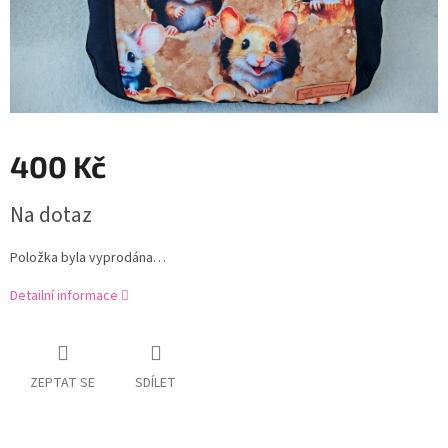
400 Kč
Měrná
Na dotaz
cena:
Položka byla vyprodána…
Detailní informace
ZEPTAT SE
SDÍLET