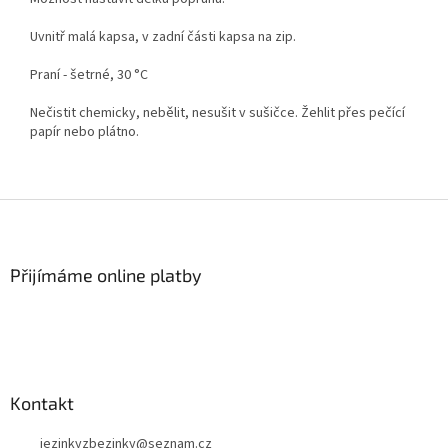
Uvnitř malá kapsa, v zadní části kapsa na zip.
Praní - šetrné, 30 °C
Nečistit chemicky, nebělit, nesušit v sušičce. Žehlit přes pečící
papír nebo plátno.
Z
á
p
a
Přijímáme online platby
t
í
Kontakt
jezinkyzbezinky
@
seznam.cz