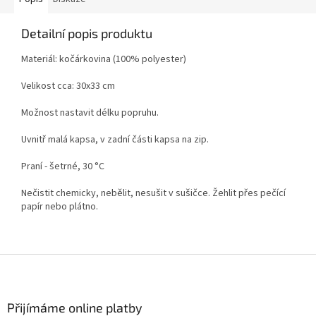
Detailní popis produktu
Materiál: kočárkovina (100% polyester)
Velikost cca: 30x33 cm
Možnost nastavit délku popruhu.
Uvnitř malá kapsa, v zadní části kapsa na zip.
Praní - šetrné, 30 °C
Nečistit chemicky, nebělit, nesušit v sušičce. Žehlit přes pečící
papír nebo plátno.
Z
á
p
a
Přijímáme online platby