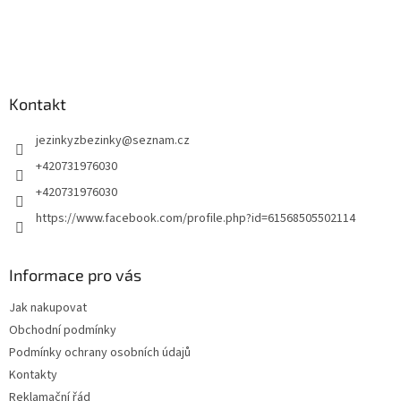
t
í
Kontakt
jezinkyzbezinky
@
seznam.cz
+420731976030
+420731976030
https://www.facebook.com/profile.php?id=61568505502114
Informace pro vás
Jak nakupovat
Obchodní podmínky
Podmínky ochrany osobních údajů
Kontakty
Reklamační řád