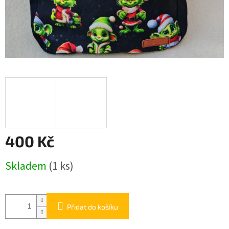
400 Kč
Měrná
Skladem
(1 ks)
cena:
Přidat do košíku