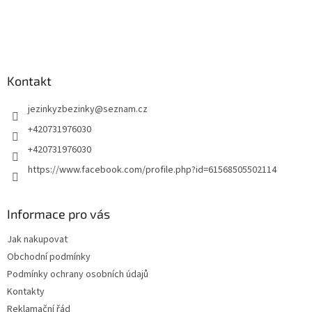
t
í
Kontakt
jezinkyzbezinky
@
seznam.cz
+420731976030
+420731976030
https://www.facebook.com/profile.php?id=61568505502114
Informace pro vás
Jak nakupovat
Obchodní podmínky
Podmínky ochrany osobních údajů
Kontakty
Reklamační řád