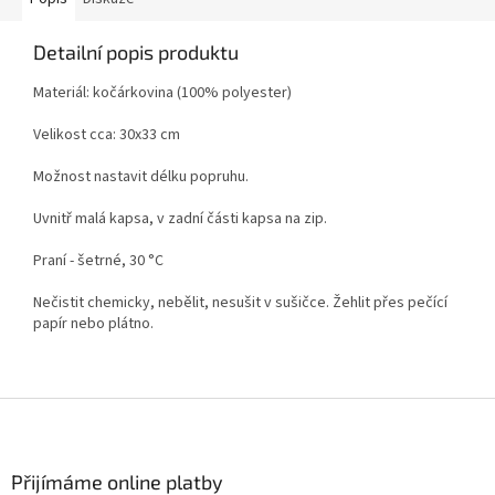
Detailní popis produktu
Materiál: kočárkovina (100% polyester)
Velikost cca: 30x33 cm
Možnost nastavit délku popruhu.
Uvnitř malá kapsa, v zadní části kapsa na zip.
Praní - šetrné, 30 °C
Nečistit chemicky, nebělit, nesušit v sušičce. Žehlit přes pečící
papír nebo plátno.
Z
á
p
a
Přijímáme online platby