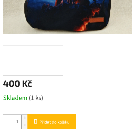
400 Kč
Měrná
Skladem
(1 ks)
cena:
Přidat do košíku