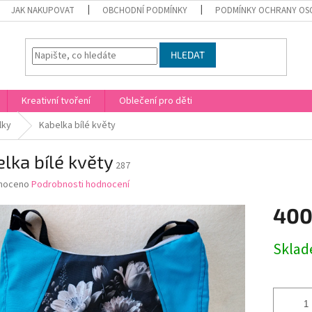
JAK NAKUPOVAT
OBCHODNÍ PODMÍNKY
PODMÍNKY OCHRANY OS
HLEDAT
Kreativní tvoření
Oblečení pro děti
lky
Kabelka bílé květy
lka bílé květy
287
né
noceno
Podrobnosti hodnocení
ní
400
u
Měrná
Skla
cena:
ek.