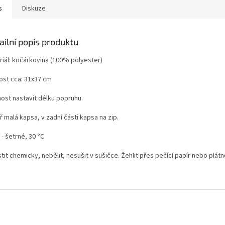
s
Diskuze
ailní popis produktu
riál: kočárkovina (100% polyester)
kost cca: 31x37 cm
ost nastavit délku popruhu.
ř malá kapsa, v zadní části kapsa na zip.
 - šetrné, 30 °C
tit chemicky, nebělit, nesušit v sušičce. Žehlit přes pečící papír nebo plátn