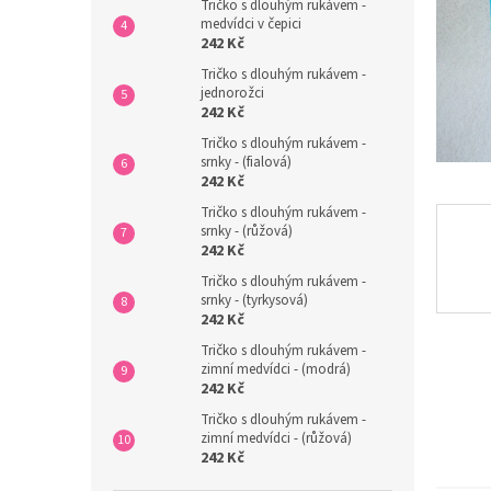
n
Tričko s dlouhým rukávem -
medvídci v čepici
e
242 Kč
l
Tričko s dlouhým rukávem -
jednorožci
242 Kč
Tričko s dlouhým rukávem -
srnky - (fialová)
242 Kč
Tričko s dlouhým rukávem -
srnky - (růžová)
242 Kč
Tričko s dlouhým rukávem -
srnky - (tyrkysová)
242 Kč
Tričko s dlouhým rukávem -
zimní medvídci - (modrá)
242 Kč
Tričko s dlouhým rukávem -
zimní medvídci - (růžová)
242 Kč