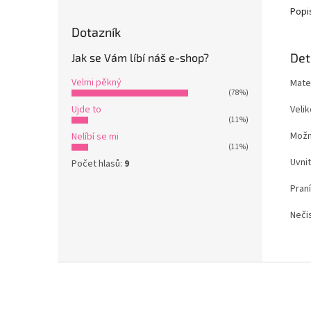
Popi
Dotazník
Det
Jak se Vám líbí náš e-shop?
Velmi pěkný
Mate
(78%)
Veli
Ujde to
(11%)
Možn
Nelíbí se mi
(11%)
Uvnit
Počet hlasů:
9
Praní
Nečis
Z
á
p