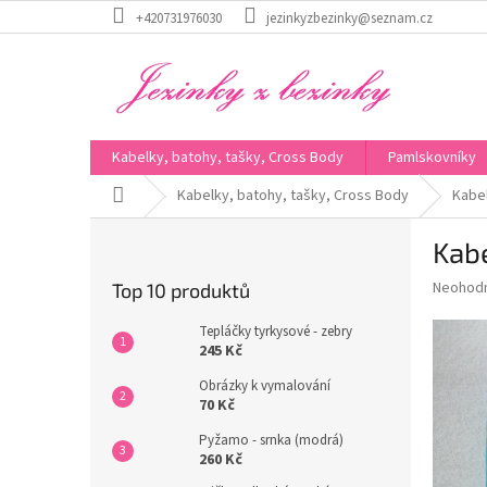
Přejít
+420731976030
jezinkyzbezinky@seznam.cz
na
obsah
Kabelky, batohy, tašky, Cross Body
Pamlskovníky
Domů
Kabelky, batohy, tašky, Cross Body
Kabe
P
Kabe
o
s
Průměr
Neohod
Top 10 produktů
t
hodnoce
r
produkt
Tepláčky tyrkysové - zebry
a
je
245 Kč
0,0
n
Obrázky k vymalování
z
n
70 Kč
5
í
hvězdič
Pyžamo - srnka (modrá)
p
260 Kč
a