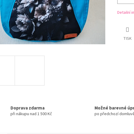
Detailní 
TISK
Doprava zdarma
Možné barevné úp
při nákupu nad 1 500 Kč
po předchozí domluv