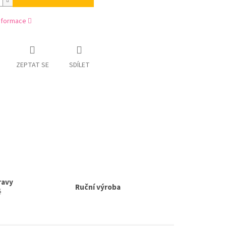
informace
ZEPTAT SE
SDÍLET
ravy
Ruční výroba
ě