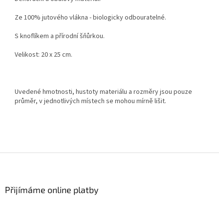
Ze 100% jutového vlákna - biologicky odbouratelné.
S knoflíkem a přírodní šňůrkou.
Velikost: 20 x 25 cm.
Uvedené hmotnosti, hustoty materiálu a rozměry jsou pouze
průměr, v jednotlivých místech se mohou mírně lišit.
Z
á
p
a
Přijímáme online platby
t
í