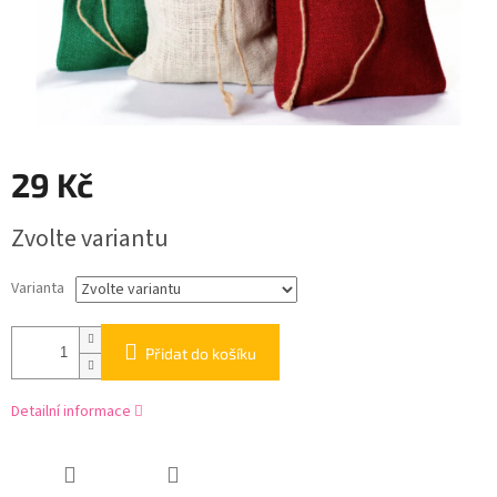
29 Kč
Měrná
Zvolte variantu
cena:
Varianta
Přidat do košíku
Detailní informace