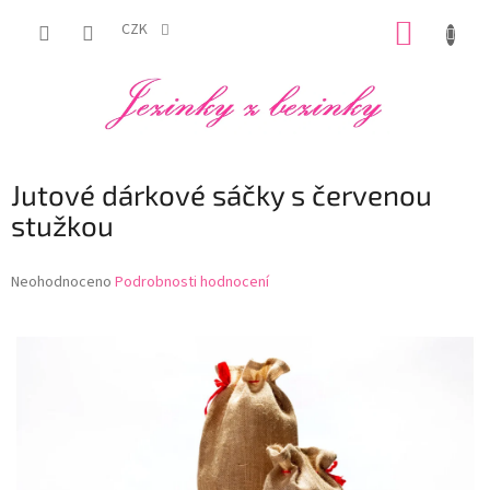
Přejít
NÁKUP
na
CZK
obsah
KOŠÍK
Jutové dárkové sáčky s červenou
stužkou
Průměrné
Neohodnoceno
Podrobnosti hodnocení
hodnocení
produktu
je
0,0
z
5
hvězdiček.