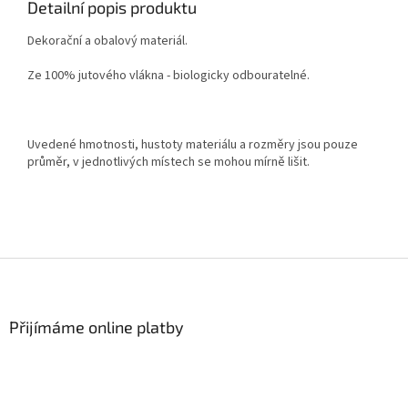
Detailní popis produktu
Dekorační a obalový materiál.
Ze 100% jutového vlákna - biologicky odbouratelné.
Uvedené hmotnosti, hustoty materiálu a rozměry jsou pouze
průměr, v jednotlivých místech se mohou mírně lišit.
Z
á
p
a
Přijímáme online platby
t
í