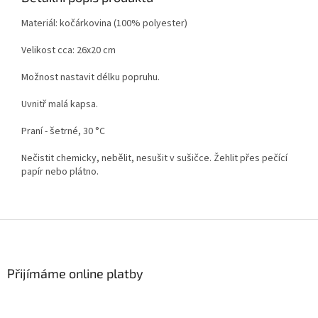
Materiál: kočárkovina (100% polyester)
Velikost cca: 26x20 cm
Možnost nastavit délku popruhu.
Uvnitř malá kapsa.
Praní - šetrné, 30 °C
Nečistit chemicky, nebělit, nesušit v sušičce. Žehlit přes pečící
papír nebo plátno.
Z
á
p
a
Přijímáme online platby
t
í