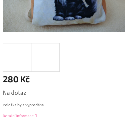
280 Kč
Měrná
Na dotaz
cena:
Položka byla vyprodána…
Detailní informace