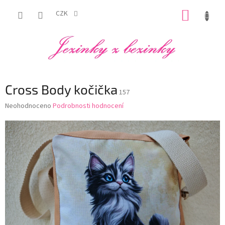
Přejít
NÁKUP
na
CZK
obsah
KOŠÍK
Cross Body kočička
157
Průměrné
Neohodnoceno
Podrobnosti hodnocení
hodnocení
produktu
je
0,0
z
5
hvězdiček.