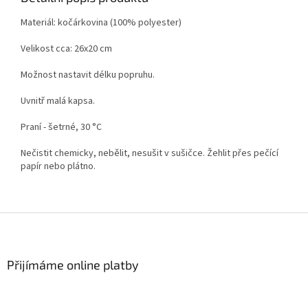
Materiál: kočárkovina (100% polyester)
Velikost cca: 26x20 cm
Možnost nastavit délku popruhu.
Uvnitř malá kapsa.
Praní - šetrné, 30 °C
Nečistit chemicky, nebělit, nesušit v sušičce. Žehlit přes pečící
papír nebo plátno.
Z
á
p
a
Přijímáme online platby
t
í