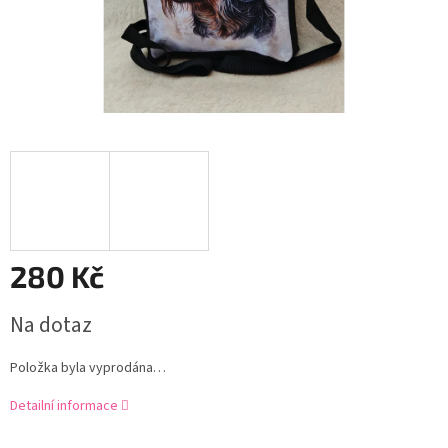
280 Kč
Měrná
Na dotaz
cena:
Položka byla vyprodána…
Detailní informace