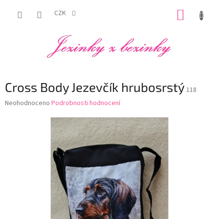
Přejít
NÁKUP
na
CZK
obsah
KOŠÍK
Cross Body Jezevčík hrubosrstý
118
Průměrné
Neohodnoceno
Podrobnosti hodnocení
hodnocení
produktu
je
0,0
z
5
hvězdiček.