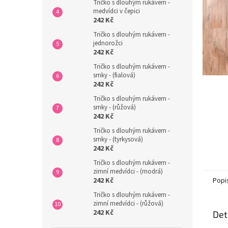
n
Tričko s dlouhým rukávem -
medvídci v čepici
e
242 Kč
l
Tričko s dlouhým rukávem -
jednorožci
242 Kč
Tričko s dlouhým rukávem -
srnky - (fialová)
242 Kč
Tričko s dlouhým rukávem -
srnky - (růžová)
242 Kč
Tričko s dlouhým rukávem -
srnky - (tyrkysová)
242 Kč
Tričko s dlouhým rukávem -
zimní medvídci - (modrá)
Popi
242 Kč
Tričko s dlouhým rukávem -
zimní medvídci - (růžová)
242 Kč
Det