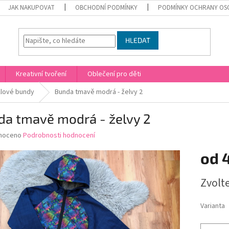
JAK NAKUPOVAT
OBCHODNÍ PODMÍNKY
PODMÍNKY OCHRANY OS
HLEDAT
Kreativní tvoření
Oblečení pro děti
llové bundy
Bunda tmavě modrá - želvy 2
da tmavě modrá - želvy 2
né
noceno
Podrobnosti hodnocení
ní
od
u
Měrná
Zvolt
cena:
ek.
Varianta