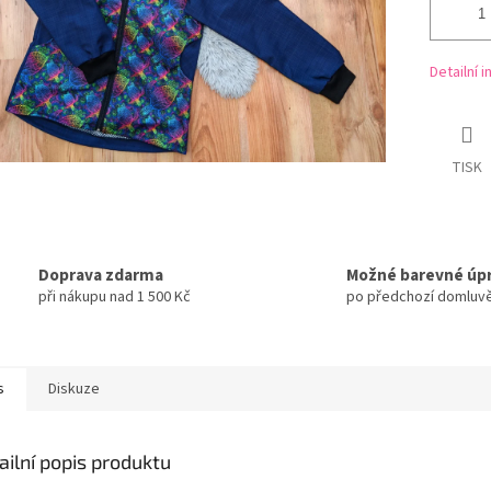
Detailní 
TISK
Doprava zdarma
Možné barevné úp
při nákupu nad 1 500 Kč
po předchozí domluv
s
Diskuze
ailní popis produktu