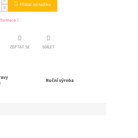
Přidat do košíku
informace
ZEPTAT SE
SDÍLET
ravy
Ruční výroba
ě