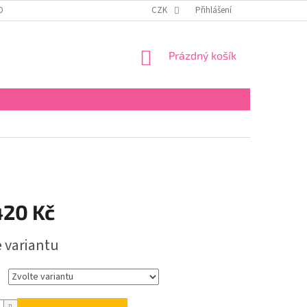
OBNÍCH ÚDAJŮ
KONTAKTY
REKLAMAČNÍ ŘÁD
CZK
Přihlášení
FORMULÁŘ PRO 
NÁKUPNÍ
Prázdný košík
KOŠÍK
420 Kč
e variantu