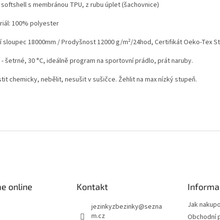
í softshell s membránou TPU, z rubu úplet (šachovnice)
riál: 100% polyester
í sloupec 18000mm / Prodyšnost 12000 g/m²/24hod,
Certifikát Oeko-Tex St
 - šetrné, 30 °C, ideálně program na sportovní prádlo, prát naruby.
tit chemicky, nebělit, nesušit v sušičce. Žehlit na max nízký stupeň.
e online
Kontakt
Informa
Jak nakup
jezinkyzbezinky
@
sezna
m.cz
Obchodní 