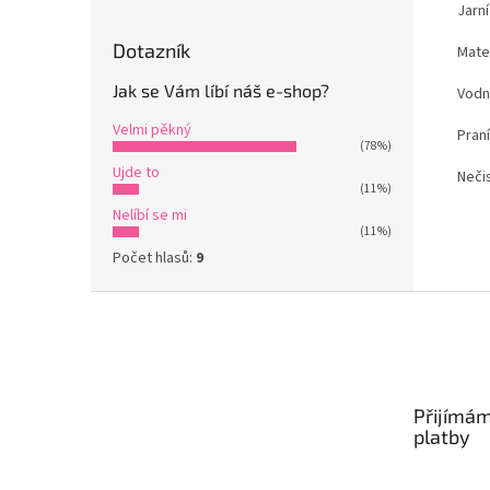
Jarn
Dotazník
Mate
Jak se Vám líbí náš e-shop?
Vodn
Velmi pěkný
Praní
(78%)
Ujde to
Nečis
(11%)
Nelíbí se mi
(11%)
Počet hlasů:
9
Z
á
p
a
t
Přijímám
í
platby