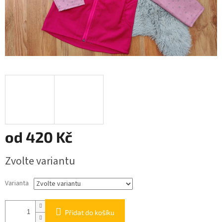
od
420 Kč
Měrná
Zvolte variantu
cena:
Varianta
Přidat do košíku