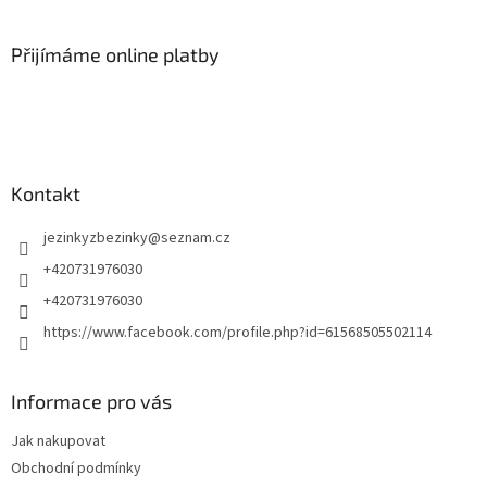
á
p
a
Přijímáme online platby
t
í
Kontakt
jezinkyzbezinky
@
seznam.cz
+420731976030
+420731976030
https://www.facebook.com/profile.php?id=61568505502114
Informace pro vás
Jak nakupovat
Obchodní podmínky