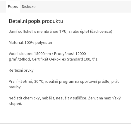
Popis
Diskuze
Detailní popis produktu
Jarní softshell s membránou TPU, z rubu úplet (šachovnice)
Materiál: 100% polyester
Vodní sloupec 18000mm / Prodyšnost 12000
g/m²/24hod,
Certifikát Oeko-Tex Standard 100, tř.1.
Reflexní prvky
Praní - šetrné, 30 °C, ideálně program na sportovní prádlo, prát
naruby.
Nečistit chemicky, nebělit, nesušit v sušičce. Žehlit na max nízký
stupeň.
Z