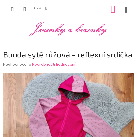
Přejít
NÁKUP
na
CZK
obsah
KOŠÍK
Bunda sytě růžová - reflexní srdíčka
Průměrné
Neohodnoceno
Podrobnosti hodnocení
hodnocení
produktu
je
0,0
z
5
hvězdiček.