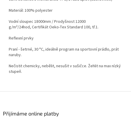
Materiál: 100% polyester
Vodní sloupec 18000mm / Prodyšnost 12000
g/m²/24hod,
Certifikát Oeko-Tex Standard 100, tř.1.
Reflexní prvky
Praní - šetrné, 30 °C, ideálně program na sportovní prádlo, prát
naruby.
Nečistit chemicky, nebělit, nesušit v sušičce. Žehlit na max nízký
stupeň.
Z
á
p
a
Přijímáme online platby
t
í