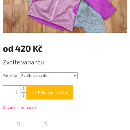
od
420 Kč
Měrná
Zvolte variantu
cena:
Varianta
Přidat do košíku
Detailní informace