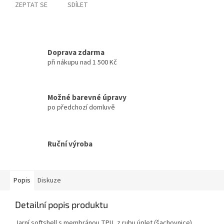
ZEPTAT SE
SDÍLET
Doprava zdarma
při nákupu nad 1 500 Kč
Možné barevné úpravy
po předchozí domluvě
Ruční výroba
Popis
Diskuze
Detailní popis produktu
Jarní softshell s membránou TPU, z rubu úplet (šachovnice)