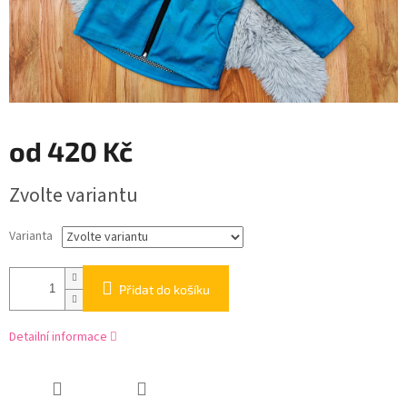
od
420 Kč
Měrná
Zvolte variantu
cena:
Varianta
Přidat do košíku
Detailní informace