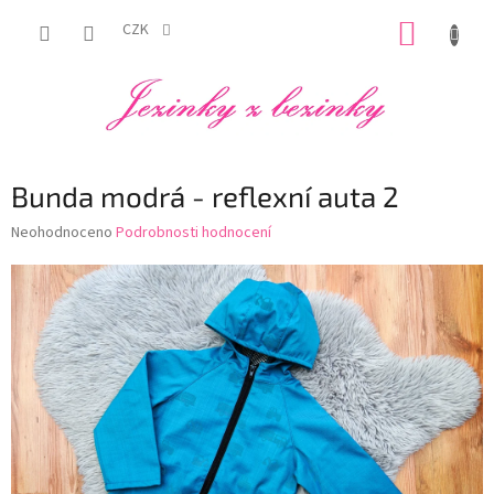
Přejít
NÁKUP
na
CZK
obsah
KOŠÍK
Bunda modrá - reflexní auta 2
Průměrné
Neohodnoceno
Podrobnosti hodnocení
hodnocení
produktu
je
0,0
z
5
hvězdiček.