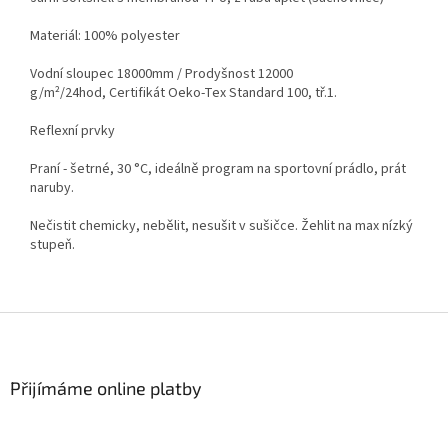
Materiál: 100% polyester
Vodní sloupec 18000mm / Prodyšnost 12000
g/m²/24hod,
Certifikát Oeko-Tex Standard 100, tř.1.
Reflexní prvky
Praní - šetrné, 30 °C, ideálně program na sportovní prádlo, prát
naruby.
Nečistit chemicky, nebělit, nesušit v sušičce. Žehlit na max nízký
stupeň.
Z
á
p
a
Přijímáme online platby
t
í