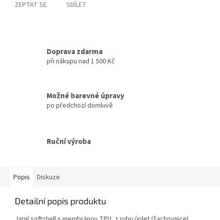
ZEPTAT SE
SDÍLET
Doprava zdarma
při nákupu nad 1 500 Kč
Možné barevné úpravy
po předchozí domluvě
Ruční výroba
Popis
Diskuze
Detailní popis produktu
Jarní softshell s membránou TPU, z rubu úplet (šachovnice)